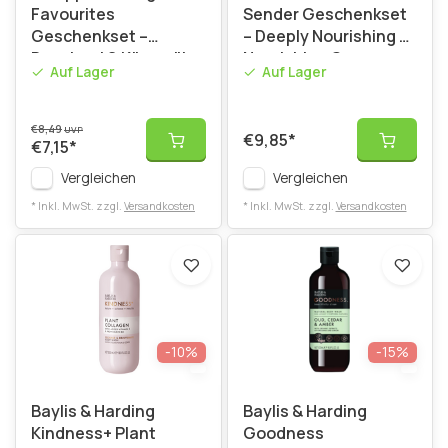
Favourites
Sender Geschenkset
Geschenkset –
– Deeply Nourishing &
Duschgel & Körperöl
Nourishing Care
Auf Lager
Auf Lager
Lavendel
€8,49
UVP
€9,85
*
€7,15
*
Vergleichen
Vergleichen
* Inkl. MwSt. zzgl.
Versandkosten
* Inkl. MwSt. zzgl.
Versandkosten
-10%
-15%
Baylis & Harding
Baylis & Harding
Kindness+ Plant
Goodness