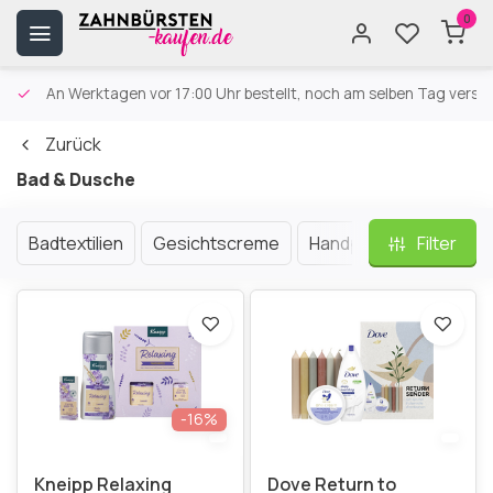
0
An Werktagen vor 17:00 Uhr bestellt, noch am selben Tag versa
Zurück
Bad & Dusche
Badtextilien
Gesichtscreme
Handpflege
Filter
Parfüm
-16%
Kneipp Relaxing
Dove Return to