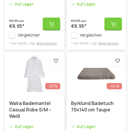
500 ml
Auf Lager
Auf Lager
€9,99
€9,99
UVP
UVP
€8,95
*
€8,95
*
Vergleichen
Vergleichen
* Inkl. MwSt. zzgl.
Versandkosten
* Inkl. MwSt. zzgl.
Versandkosten
-20%
-24%
Walra Bademantel
Byrklund Badetuch
Casual Robe S/M –
70x140 cm Taupe
Weiß
Auf Lager
Auf Lager