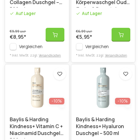
Collagen Duschgel –
Körperwaschgel Oud,
500 ml
Zeder & Bernstein -
Auf Lager
Auf Lager
500 ml
€9,99
€6,99
UVP
UVP
€8,95
*
€5,95
*
Vergleichen
Vergleichen
* Inkl. MwSt. zzgl.
Versandkosten
* Inkl. MwSt. zzgl.
Versandkosten
-10%
-10%
Baylis & Harding
Baylis & Harding
Kindness+ Vitamin C +
Kindness+ Hyaluron
Niacinamid Duschgel –
Duschgel – 500 ml