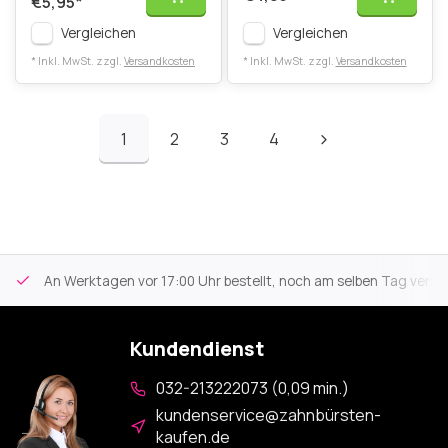
€5,95
*
Vergleichen
Vergleichen
* Inkl. MwSt. zzgl.
Versandkosten
* Inkl. MwSt. zzgl.
Versandkosten
1
2
3
4
An Werktagen vor 17:00 Uhr bestellt, noch am selben Tag versa
Kundendienst
032-213222073 (0,09 min.)
kundenservice@zahnbürsten-
kaufen.de