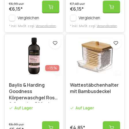
€6,99
€7,40
UVP
UVP
€6,15
*
€6,15
*
Vergleichen
Vergleichen
* Inkl. MwSt. zzgl.
Versandkosten
* Inkl. MwSt. zzgl.
Versandkosten
-15%
Baylis & Harding
Wattestäbchenhalter
Goodness
mit Bambusdeckel
Körperwaschgel Rose
& Geranie - 500 ml
Auf Lager
Auf Lager
€6,99
UVP
€4,85
*