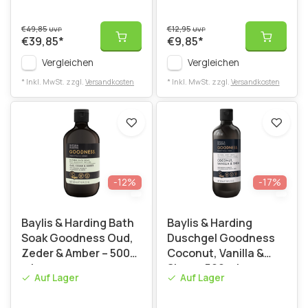
€49,85
€12,95
UVP
UVP
€39,85
*
€9,85
*
Vergleichen
Vergleichen
* Inkl. MwSt. zzgl.
Versandkosten
* Inkl. MwSt. zzgl.
Versandkosten
-12%
-17%
Baylis & Harding Bath
Baylis & Harding
Soak Goodness Oud,
Duschgel Goodness
Zeder & Amber – 500
Coconut, Vanilla &
ml
Shea – 500 ml
Auf Lager
Auf Lager