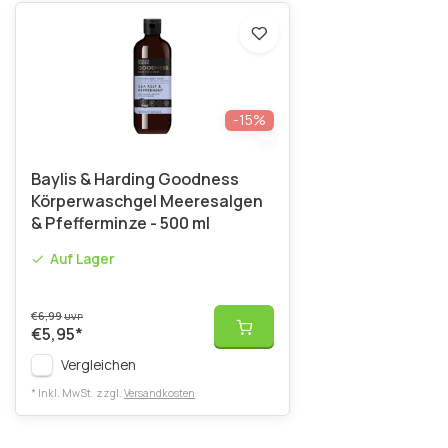
-15%
Baylis & Harding Goodness
Körperwaschgel Meeresalgen
& Pfefferminze - 500 ml
Auf Lager
€6,99
UVP
€5,95
*
Vergleichen
* Inkl. MwSt. zzgl.
Versandkosten