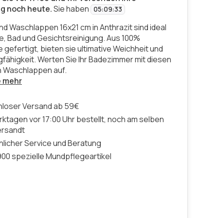
ng noch heute.
Sie haben
05
:
09
:
32
nd Waschlappen 16x21 cm in Anthrazit sind ideal
e, Bad und Gesichtsreinigung. Aus 100%
gefertigt, bieten sie ultimative Weichheit und
fähigkeit. Werten Sie Ihr Badezimmer mit diesen
n Waschlappen auf.
e mehr
nloser Versand ab 59€
ktagen vor 17:00 Uhr bestellt, noch am selben
ersandt
licher Service und Beratung
00 spezielle Mundpflegeartikel