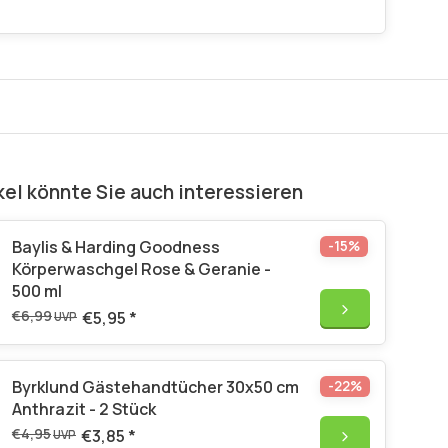
kel könnte Sie auch interessieren
Baylis & Harding Goodness
-15%
Körperwaschgel Rose & Geranie -
500 ml
€6,99
€5,95
*
UVP
Byrklund Gästehandtücher 30x50 cm
-22%
Anthrazit - 2 Stück
€4,95
€3,85
*
UVP