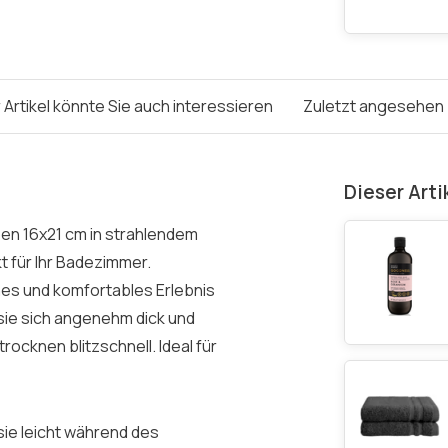
 Artikel könnte Sie auch interessieren
Zuletzt angesehen
Dieser Arti
pen 16x21 cm in strahlendem
t für Ihr Badezimmer.
hes und komfortables Erlebnis
 sie sich angenehm dick und
rocknen blitzschnell. Ideal für
ie leicht während des