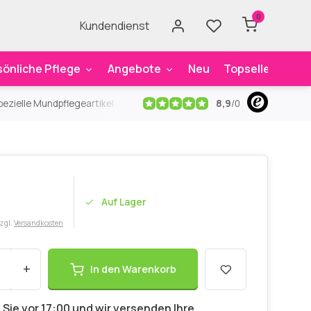
0
Kundendienst
sönliche Pflege
Angebote
Neu
Topseller
Mar
8,9
/
0
ezielle Mundpflegeartikel
Kostenloser Versand
ab 59€
An
Auf Lager
zzgl.
Versandkosten
+
In den Warenkorb
 Sie vor 17:00 und wir versenden Ihre