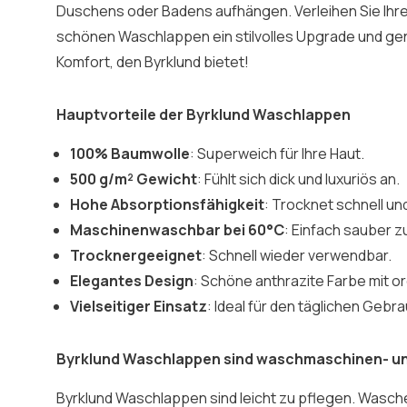
Duschens oder Badens aufhängen. Verleihen Sie Ihr
schönen Waschlappen ein stilvolles Upgrade und gen
Komfort, den Byrklund bietet!
Hauptvorteile der Byrklund Waschlappen
100% Baumwolle
: Superweich für Ihre Haut.
500 g/m² Gewicht
: Fühlt sich dick und luxuriös an.
Hohe Absorptionsfähigkeit
: Trocknet schnell und
Maschinenwaschbar bei 60°C
: Einfach sauber z
Trocknergeeignet
: Schnell wieder verwendbar.
Elegantes Design
: Schöne anthrazite Farbe mit o
Vielseitiger Einsatz
: Ideal für den täglichen Gebr
Byrklund Waschlappen sind waschmaschinen- u
Byrklund Waschlappen sind leicht zu pflegen. Wasc