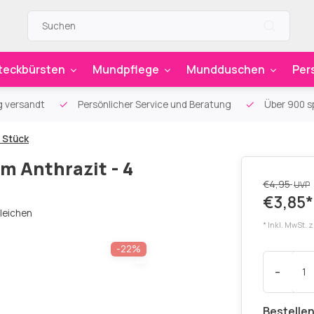
teckbürsten
Mundpflege
Mundduschen
Per
g versandt
Persönlicher Service und Beratung
Über 900 sp
 Stück
m Anthrazit - 4
€4,95
UVP
€3,85*
leichen
* Inkl. MwSt. 
-22%
-
Bestellen