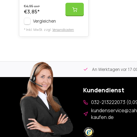
€4,95
UVP
€3,85
*
Vergleichen
* Inkl. MwSt. zzgl.
Versandkosten
tikel
Kostenloser Versand
ab 59€
An Werktagen vor 17:00
Kundendienst
032-213222073 (0,09
kundenservice@zah
kaufen.de