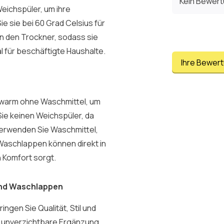
Kein Bewer
eichspüler, um ihre
 sie bei 60 Grad Celsius für
in den Trockner, sodass sie
al für beschäftigte Haushalte.
Ihre Bewer
uwarm ohne Waschmittel, um
ie keinen Weichspüler, da
Verwenden Sie Waschmittel,
 Waschlappen können direkt in
 Komfort sorgt.
lund Waschlappen
ngen Sie Qualität, Stil und
e unverzichtbare Ergänzung