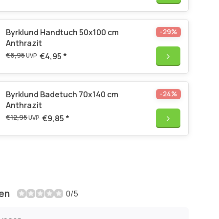
Byrklund Handtuch 50x100 cm
-29%
Anthrazit
€6,95
€4,95
*
UVP
Byrklund Badetuch 70x140 cm
-24%
Anthrazit
€12,95
€9,85
*
UVP
en
0/5