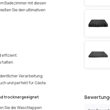
em Badezimmer mit diesen
ießen Sie den ultimativen
 effizient.
u halten.
rdentlicher Verarbeitung.
auch und perfekt für Gäste.
Bewertung
nd trocknergeeignet
hen Sie die Waschlappen