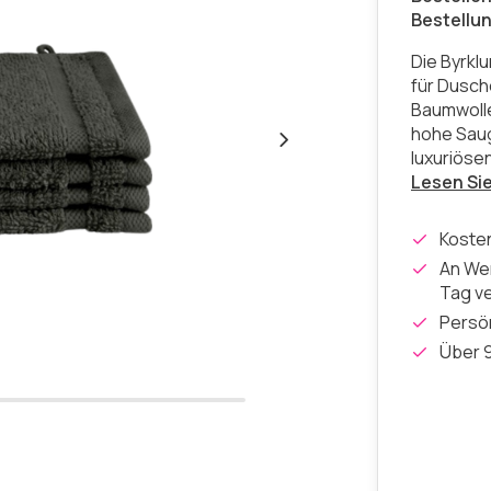
Bestellu
Die Byrklu
für Dusch
Baumwolle 
hohe Saug
luxuriöse
Lesen Si
Koste
An Wer
Tag v
Persön
Über 9