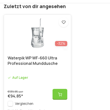
Zuletzt von dir angesehen
-32%
Waterpik WP WF-660 Ultra
Professional Munddusche
Auf Lager
€139,95
UVP
€94,85
*
Vergleichen