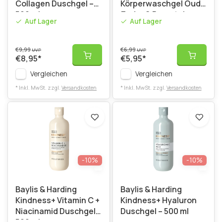
Collagen Duschgel –
Körperwaschgel Oud,
500 ml
Zeder & Bernstein -
Auf Lager
Auf Lager
500 ml
€9,99
€6,99
UVP
UVP
€8,95
*
€5,95
*
Vergleichen
Vergleichen
* Inkl. MwSt. zzgl.
Versandkosten
* Inkl. MwSt. zzgl.
Versandkosten
-10%
-10%
Baylis & Harding
Baylis & Harding
Kindness+ Vitamin C +
Kindness+ Hyaluron
Niacinamid Duschgel –
Duschgel – 500 ml