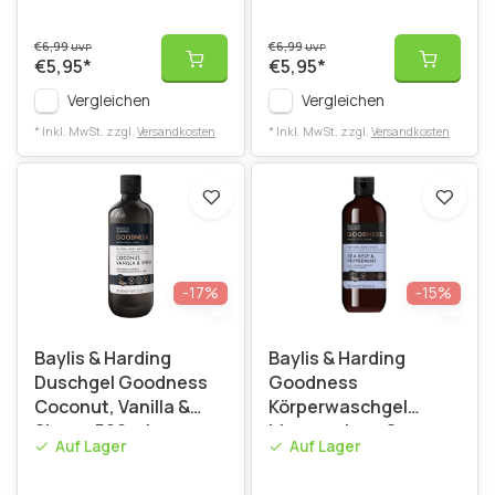
€6,99
€6,99
UVP
UVP
€5,95
*
€5,95
*
Vergleichen
Vergleichen
* Inkl. MwSt. zzgl.
Versandkosten
* Inkl. MwSt. zzgl.
Versandkosten
-17%
-15%
Baylis & Harding
Baylis & Harding
Duschgel Goodness
Goodness
Coconut, Vanilla &
Körperwaschgel
Shea – 500 ml
Meeresalgen &
Auf Lager
Auf Lager
Pfefferminze - 500 ml