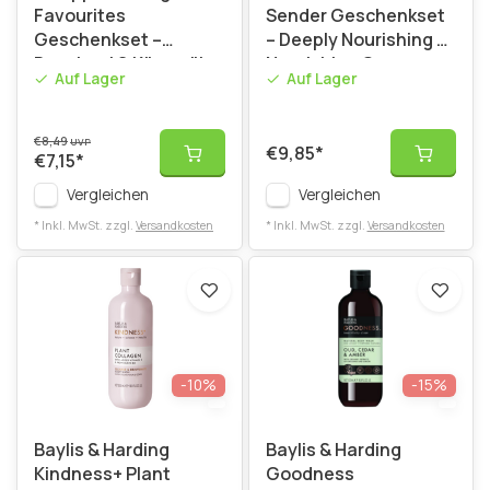
Favourites
Sender Geschenkset
Geschenkset –
– Deeply Nourishing &
Duschgel & Körperöl
Nourishing Care
Auf Lager
Auf Lager
Lavendel
€8,49
UVP
€9,85
*
€7,15
*
Vergleichen
Vergleichen
* Inkl. MwSt. zzgl.
Versandkosten
* Inkl. MwSt. zzgl.
Versandkosten
-10%
-15%
Baylis & Harding
Baylis & Harding
Kindness+ Plant
Goodness