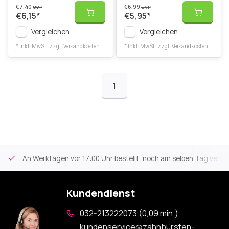
€7,40
€6,99
UVP
UVP
€6,15
*
€5,95
*
Vergleichen
Vergleichen
* Inkl. MwSt. zzgl.
Versandkosten
* Inkl. MwSt. zzgl.
Versandkosten
1
An Werktagen vor 17:00 Uhr bestellt, noch am selben Tag versa
Kundendienst
032-213222073 (0,09 min.)
kundenservice@zahnbürsten-