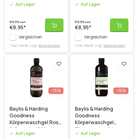
500 ml
Auf Lager
Auf Lager
€9,99
€9,99
UVP
UVP
€8,95
*
€8,95
*
Vergleichen
Vergleichen
* Inkl. MwSt. zzgl.
Versandkosten
* Inkl. MwSt. zzgl.
Versandkosten
-15%
-15%
Baylis & Harding
Baylis & Harding
Goodness
Goodness
Körperwaschgel Rose
Körperwaschgel
& Geranie - 500 ml
Zitronengras & Ingwer
Auf Lager
Auf Lager
- 500 ml