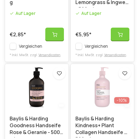
g
Lemongrass & Ingwer
- 500 ml
Auf Lager
Auf Lager
€2,85
*
€5,95
*
Vergleichen
Vergleichen
* Inkl. MwSt. zzgl.
Versandkosten
* Inkl. MwSt. zzgl.
Versandkosten
-10%
Baylis & Harding
Baylis & Harding
Goodness Handseife
Kindness+ Plant
Rose & Geranie - 500
Collagen Handseife –