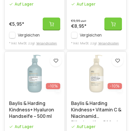
ml
500 ml
Auf Lager
Auf Lager
€9,99
UVP
€5,95
*
€8,95
*
Vergleichen
Vergleichen
* Inkl. MwSt. zzgl.
Versandkosten
* Inkl. MwSt. zzgl.
Versandkosten
-10%
-10%
Baylis & Harding
Baylis & Harding
Kindness+ Hyaluron
Kindness+ Vitamin C &
Handseife – 500 ml
Niacinamid
Flüssigseife – 500 ml
Auf Lager
Auf Lager