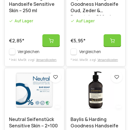
Handseife Sensitive
Goodness Handseife
Skin – 250 ml
Oud, Zeder &
Bernstein - 500 ml
Auf Lager
Auf Lager
€2,85
*
€5,95
*
Vergleichen
Vergleichen
* Inkl. MwSt. zzgl.
Versandkosten
* Inkl. MwSt. zzgl.
Versandkosten
Neutral Seifenstück
Baylis & Harding
Sensitive Skin – 2×100
Goodness Handseife