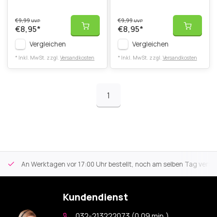
€9,99
€9,99
UVP
UVP
€8,95
*
€8,95
*
Vergleichen
Vergleichen
* Inkl. MwSt. zzgl.
Versandkosten
* Inkl. MwSt. zzgl.
Versandkosten
1
An Werktagen vor 17:00 Uhr bestellt, noch am selben Tag versa
Kundendienst
032-213222073 (0,09 min.)