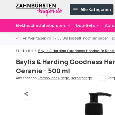
Alle Kategorien
Elektrische Zahnbürsten
Duo-Sets
Aufs
ab 59€
An Werktagen vor 17:00 Uhr bestellt, noch am selben Ta
Startseite
Baylis & Harding Goodness Handseife Rose 
Baylis & Harding Goodness Ha
Geranie - 500 ml
Alle ansehen:
Persönliche Pflege
,
Körperpflege
Verg