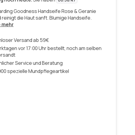
06
:
58
:
47
Harding Goodness Handseife Rose & Geranie
 reinigt die Haut sanft. Blumige Handseife.
e mehr
nloser Versand ab 59€
ktagen vor 17:00 Uhr bestellt, noch am selben
ersandt
licher Service und Beratung
00 spezielle Mundpflegeartikel