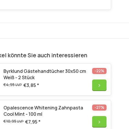
kel könnte Sie auch interessieren
Byrklund Gästehandtücher 30x50 cm
-22%
Weiß - 2 Stück
€4,95
€3,85
*
UVP
Opalescence Whitening Zahnpasta
-27%
Cool Mint - 100 ml
€10,95
€7,95
*
UVP