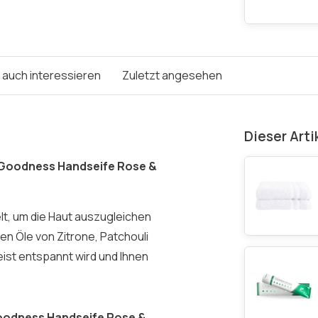
e auch interessieren
Zuletzt angesehen
Dieser Arti
g Goodness Handseife Rose &
lt, um die Haut auszugleichen
en Öle von Zitrone, Patchouli
eist entspannt wird und Ihnen
Goodness Handseife Rose &