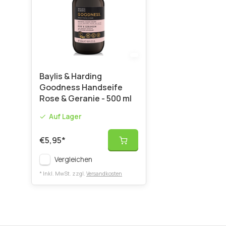
Baylis & Harding
Goodness Handseife
Rose & Geranie - 500 ml
Auf Lager
€5,95
*
Vergleichen
* Inkl. MwSt. zzgl.
Versandkosten