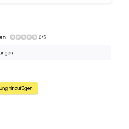
en
0/5
tungen
tung hinzufügen