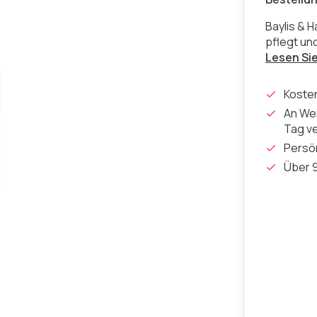
Baylis & 
pflegt und
Lesen Si
Koste
An Wer
Tag v
Persön
Über 9