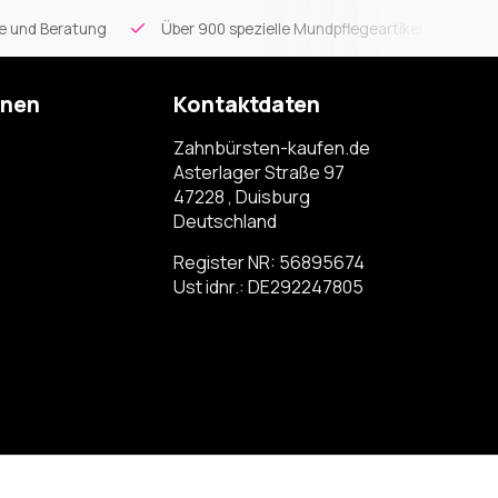
ce und Beratung
Über 900 spezielle Mundpflegeartikel
Kos
onen
Kontaktdaten
Zahnbürsten-kaufen.de
Asterlager Straße 97
47228 , Duisburg
Deutschland
Register NR: 56895674
Ust idnr.: DE292247805