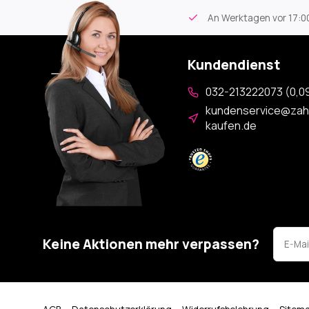
tikel
Kostenloser Versand
ab 59€
An Werktagen vor 17:00
Kundendienst
032-213222073 (0,09
kundenservice@zah
kaufen.de
Keine Aktionen mehr verpassen?