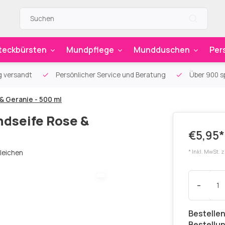
teckbürsten
Mundpflege
Mundduschen
Per
g versandt
Persönlicher Service und Beratung
Über 900 sp
& Geranie - 500 ml
ndseife Rose &
€5,95*
leichen
* Inkl. MwSt. 
-
Bestellen
Bestellu