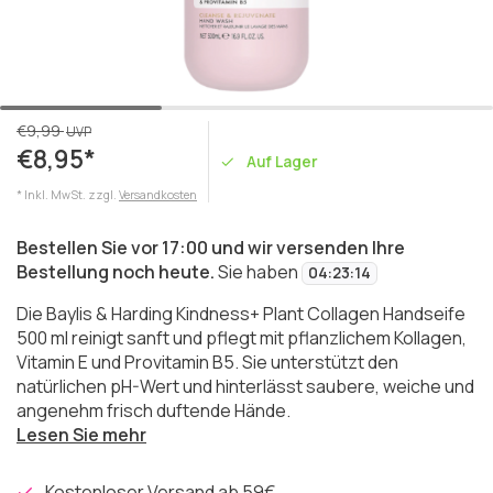
€9,99
UVP
€8,95*
Auf Lager
* Inkl. MwSt. zzgl.
Versandkosten
Bestellen Sie vor 17:00 und wir versenden Ihre
Bestellung noch heute.
Sie haben
04
:
23
:
14
Die Baylis & Harding Kindness+ Plant Collagen Handseife
500 ml reinigt sanft und pflegt mit pflanzlichem Kollagen,
Vitamin E und Provitamin B5. Sie unterstützt den
natürlichen pH-Wert und hinterlässt saubere, weiche und
angenehm frisch duftende Hände.
Lesen Sie mehr
Kostenloser Versand ab 59€