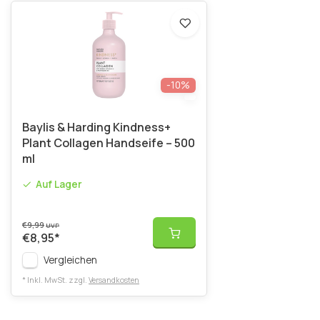
-10%
Baylis & Harding Kindness+
Plant Collagen Handseife – 500
ml
Auf Lager
€9,99
UVP
€8,95
*
Vergleichen
* Inkl. MwSt. zzgl.
Versandkosten