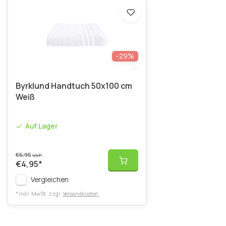
-29%
Byrklund Handtuch 50x100 cm
Weiß
Auf Lager
€6,95
UVP
€4,95
*
Vergleichen
* Inkl. MwSt. zzgl.
Versandkosten