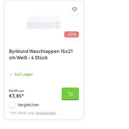
-22%
Byrklund Waschlappen 16x21
cm Weiß - 4 Stück
Auf Lager
€4,95
UVP
€3,85
*
Vergleichen
* Inkl. MwSt. zzgl.
Versandkosten