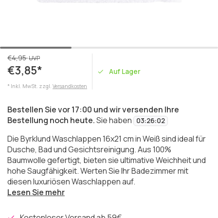
€4,95
UVP
€3,85*
Auf Lager
* Inkl. MwSt. zzgl.
Versandkosten
Bestellen Sie vor 17:00 und wir versenden Ihre
Bestellung noch heute.
Sie haben
03
:
26
:
02
Die Byrklund Waschlappen 16x21 cm in Weiß sind ideal für
Dusche, Bad und Gesichtsreinigung. Aus 100%
Baumwolle gefertigt, bieten sie ultimative Weichheit und
hohe Saugfähigkeit. Werten Sie Ihr Badezimmer mit
diesen luxuriösen Waschlappen auf.
Lesen Sie mehr
Kostenloser Versand ab 59€