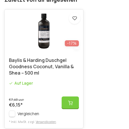
-17%
Baylis & Harding Duschgel
Goodness Coconut, Vanilla &
Shea – 500 ml
Auf Lager
€7,40
UVP
€6,15
*
Vergleichen
* Inkl. MwSt. zzgl.
Versandkosten