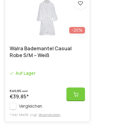
-20%
Walra Bademantel Casual
Robe S/M – Weiß
Auf Lager
€49,85
UVP
€39,85
*
Vergleichen
* Inkl. MwSt. zzgl.
Versandkosten