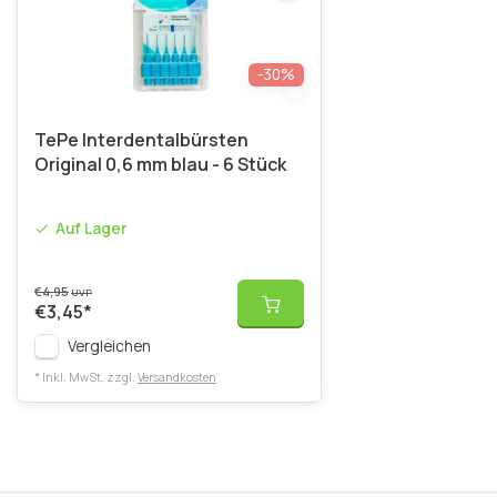
-30%
TePe Interdentalbürsten
Original 0,6 mm blau - 6 Stück
Auf Lager
€4,95
UVP
€3,45
*
Vergleichen
* Inkl. MwSt. zzgl.
Versandkosten