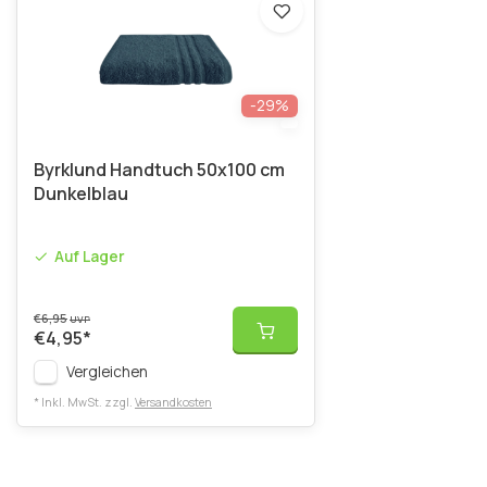
-29%
Byrklund Handtuch 50x100 cm
Dunkelblau
Auf Lager
€6,95
UVP
€4,95
*
Vergleichen
* Inkl. MwSt. zzgl.
Versandkosten