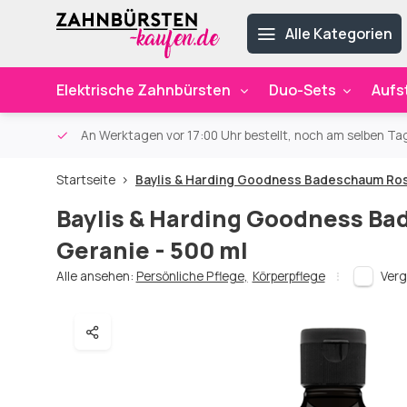
Alle Kategorien
Elektrische Zahnbürsten
Duo-Sets
Aufs
ab 59€
An Werktagen vor 17:00 Uhr bestellt, noch am selben Ta
Startseite
Baylis & Harding Goodness Badeschaum Ros
Baylis & Harding Goodness B
Geranie - 500 ml
Alle ansehen:
Persönliche Pflege
,
Körperpflege
Verg