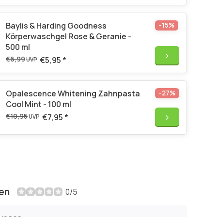
Baylis & Harding Goodness
-15%
Körperwaschgel Rose & Geranie -
500 ml
€6,99
€5,95
*
UVP
Opalescence Whitening Zahnpasta
-27%
Cool Mint - 100 ml
€10,95
€7,95
*
UVP
en
0/5