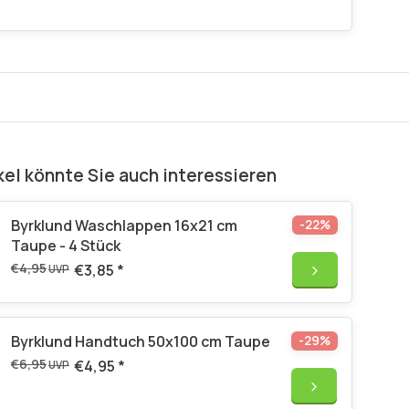
kel könnte Sie auch interessieren
Byrklund Waschlappen 16x21 cm
-22%
Taupe - 4 Stück
€4,95
€3,85
*
UVP
Byrklund Handtuch 50x100 cm Taupe
-29%
€6,95
€4,95
*
UVP