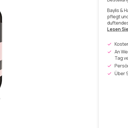
Baylis & 
pflegt und
duftendes
Lesen Si
Koste
An Wer
Tag v
Persön
Über 9