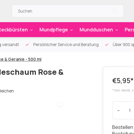
teckbürsten
Mundpflege
Mundduschen
Per
g versandt
Persönlicher Service und Beratung
Über 900 sp
e & Geranie - 500 ml
adeschaum Rose &
€5,95*
leichen
* Inkl. MwSt. 
-
Bestellen
Bestellu