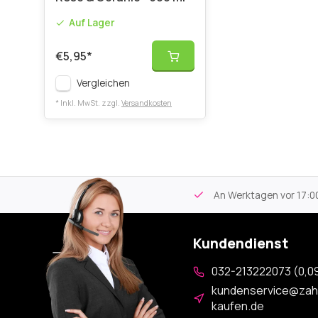
Auf Lager
€5,95
*
Vergleichen
* Inkl. MwSt. zzgl.
Versandkosten
tikel
Kostenloser Versand
ab 59€
An Werktagen vor 17:00
Kundendienst
032-213222073 (0,09
kundenservice@zah
kaufen.de