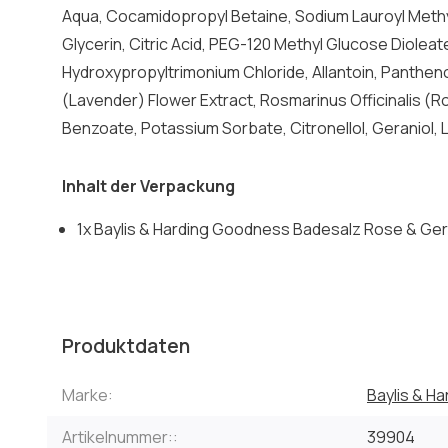
Aqua, Cocamidopropyl Betaine, Sodium Lauroyl Methy
Glycerin, Citric Acid, PEG-120 Methyl Glucose Dioleat
Hydroxypropyltrimonium Chloride, Allantoin, Pantheno
(Lavender) Flower Extract, Rosmarinus Officinalis (
Benzoate, Potassium Sorbate, Citronellol, Geraniol, L
Inhalt der Verpackung
1x Baylis & Harding Goodness Badesalz Rose & Ger
Produktdaten
Marke:
Baylis & Ha
Artikelnummer::
39904