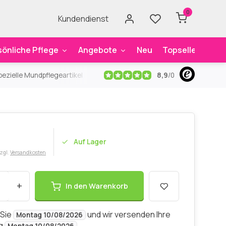
0
Kundendienst
sönliche Pflege
Angebote
Neu
Topseller
Mar
8,9
/
0
ezielle Mundpflegeartikel
Kostenloser Versand
ab 59€
An
Auf Lager
zzgl.
Versandkosten
+
In den Warenkorb
 Sie
und wir versenden Ihre
Montag 10/08/2026
ng