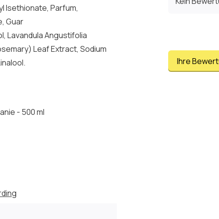
Kein Bewer
l Isethionate, Parfum,
e, Guar
l, Lavandula Angustifolia
Rosemary) Leaf Extract, Sodium
Ihre Bewer
inalool.
anie - 500 ml
rding