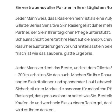
Ein vertrauensvoller Partner in Ihrer täglichen R
Jeder Mann weiß, dass Rasieren mehr ist als eine Aufg
Gillette Series Sensitive Skin Rasiergel ist daher mehr 
Partner, der Sie in Ihrer täglichen Pflege unterstützt
Schaumschicht bereitet Ihre Haut auf die anspruchsv
Rasurherausforderungen vor und hinterlässt ein be
frisch ist wie das saubere, glatte Ergebnis.
Jeder Mann verdient das Beste, und mit dem Gillette 
- 200 ml erhalten Sie das auch. Machen Sie Ihre Rasu
sagen Sie Irritationen und spannender Haut Lebewohl.
Sicherheit einer Marke, die synonym für männliche Pf
Rasiergel, das genauso hart arbeitet wie Sie. Bestell
Kaufen.de und wechseln Sie zu einem Rasiergel, das I
wird es Ihnen danken.