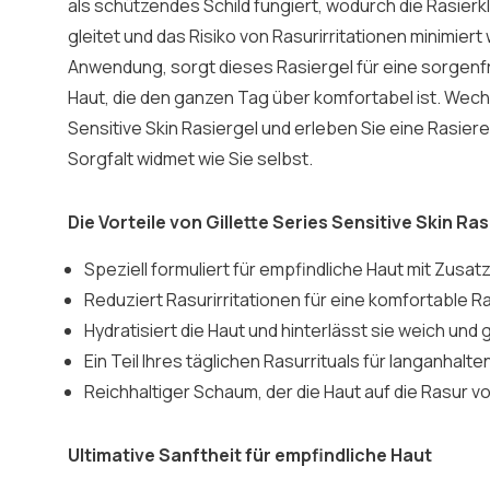
als schützendes Schild fungiert, wodurch die Rasierkl
gleitet und das Risiko von Rasurirritationen minimiert w
Anwendung, sorgt dieses Rasiergel für eine sorgenf
Haut, die den ganzen Tag über komfortabel ist. Wechs
Sensitive Skin Rasiergel und erleben Sie eine Rasierer
Sorgfalt widmet wie Sie selbst.
Die Vorteile von Gillette Series Sensitive Skin Ras
Speziell formuliert für empfindliche Haut mit Zusat
Reduziert Rasurirritationen für eine komfortable R
Hydratisiert die Haut und hinterlässt sie weich und g
Ein Teil Ihres täglichen Rasurrituals für langanhalt
Reichhaltiger Schaum, der die Haut auf die Rasur v
Ultimative Sanftheit für empfindliche Haut