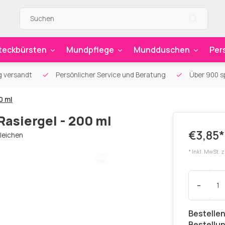
teckbürsten
Mundpflege
Mundduschen
Per
g versandt
Persönlicher Service und Beratung
Über 900 sp
0 ml
Rasiergel - 200 ml
€3,85*
leichen
* Inkl. MwSt. 
-
Bestellen
Bestellu