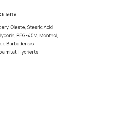
Gillette
eryl Oleate, Stearic Acid,
Glycerin, PEG-45M, Menthol,
Aloe Barbadensis
palmitat, Hydrierte