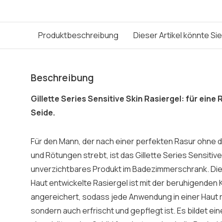
Produktbeschreibung
Dieser Artikel könnte Si
Beschreibung
Gillette Series Sensitive Skin Rasiergel: für eine
Seide.
Für den Mann, der nach einer perfekten Rasur ohne d
und Rötungen strebt, ist das Gillette Series Sensitive
unverzichtbares Produkt im Badezimmerschrank. Dies
Haut entwickelte Rasiergel ist mit der beruhigenden 
angereichert, sodass jede Anwendung in einer Haut resu
sondern auch erfrischt und gepflegt ist. Es bildet ei