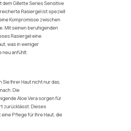
t dem Gillette Series Sensitive
reicherte Rasiergel ist speziell
r keine Kompromisse zwischen
e. Mit seinen beruhigenden
eses Rasiergel eine
ut, was in weniger
e neu anfühlt.
 Sie Ihrer Haut nicht nur das,
nach. Die
higende Aloe Vera sorgen für
ert zurücklässt. Dieses
eine Pflege für Ihre Haut, die