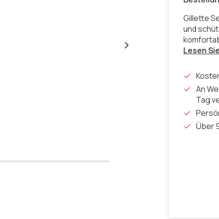
Gillette S
und schütz
komfortab
Lesen Si
Koste
An Wer
Tag v
Persön
Über 9