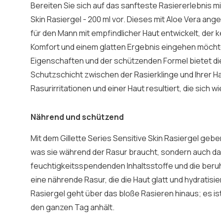
Bereiten Sie sich auf das sanfteste Rasiererlebnis mi
Skin Rasiergel - 200 ml vor. Dieses mit Aloe Vera ange
für den Mann mit empfindlicher Haut entwickelt, de
Komfort und einem glatten Ergebnis eingehen möcht
Eigenschaften und der schützenden Formel bietet di
Schutzschicht zwischen der Rasierklinge und Ihrer Ha
Rasurirritationen und einer Haut resultiert, die sich wi
Nährend und schützend
Mit dem Gillette Series Sensitive Skin Rasiergel geben
was sie während der Rasur braucht, sondern auch da
feuchtigkeitsspendenden Inhaltsstoffe und die beru
eine nährende Rasur, die die Haut glatt und hydratisi
Rasiergel geht über das bloße Rasieren hinaus; es ist 
den ganzen Tag anhält.