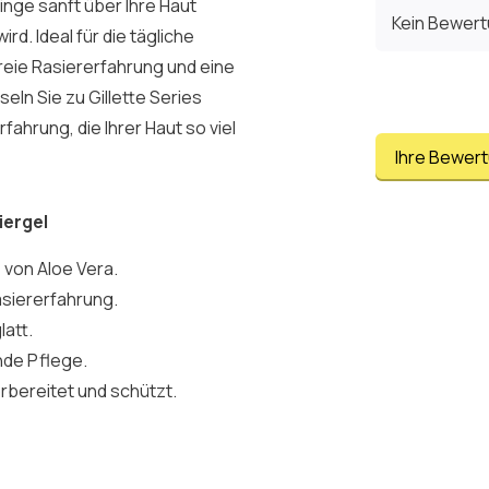
inge sanft über Ihre Haut
Kein Bewer
ird. Ideal für die tägliche
reie Rasiererfahrung und eine
eln Sie zu Gillette Series
fahrung, die Ihrer Haut so viel
Ihre Bewer
iergel
z von Aloe Vera.
asiererfahrung.
latt.
ende Pflege.
orbereitet und schützt.