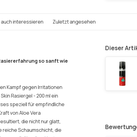
e auch interessieren
Zuletzt angesehen
Dieser Arti
 Rasiererfahrung so sanft wie
en Kampf gegen Irritationen
 Skin Rasiergel - 200 ml ein
es speziell für empfindliche
Kraft von Aloe Vera
ltiert, die nicht nur glatt,
Bewertung
ne reiche Schaumschicht, die