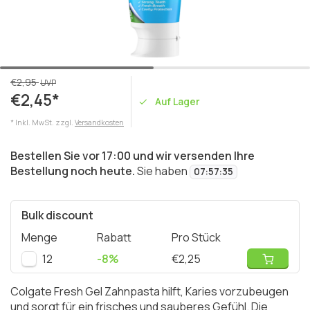
€2,95
UVP
€2,45*
Auf Lager
* Inkl. MwSt. zzgl.
Versandkosten
Bestellen Sie vor 17:00 und wir versenden Ihre
Bestellung noch heute.
Sie haben
07
:
57
:
35
Bulk discount
Menge
Rabatt
Pro Stück
12
-8%
€2,25
Colgate Fresh Gel Zahnpasta hilft, Karies vorzubeugen
und sorgt für ein frisches und sauberes Gefühl. Die