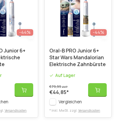
-44%
-44%
O Junior 6+
Oral-B PRO Junior 6+
ektrische
Star Wars Mandalorian
te
Elektrische Zahnbürste
r
Auf Lager
€79,99
UVP
€44,85
*
chen
Vergleichen
gl.
Versandkosten
* Inkl. MwSt. zzgl.
Versandkosten