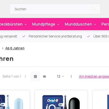
teckbürsten
Mundpflege
Mundduschen
Per
g versandt
Persönlicher Service und Beratung
Über 900 sp
Ab 6 Jahren
ahren
Seite 1 von 1
Am meisten anges