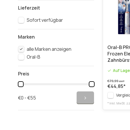
Lieferzeit
Sofort verfügbar
Marken
Oral-B PR
alle Marken anzeigen
Frozen El
Oral-B
Zahnbürs
Auf Lage
Preis
€79,99
UVP
€44,85
*
Verglei
€0 - €55
* Inkl. MwSt. zz