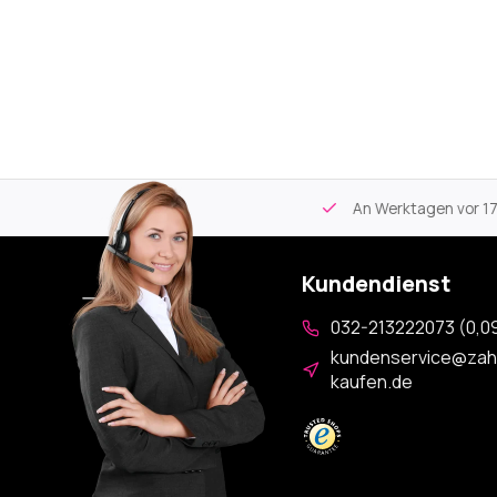
tikel
Kostenloser Versand
ab 59€
An Werktagen vor 17:00
Kundendienst
032-213222073 (0,09
kundenservice@zah
kaufen.de