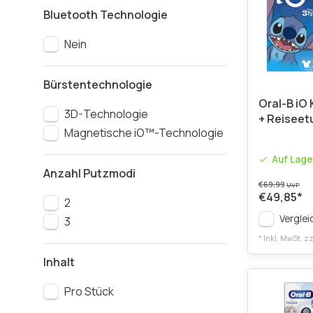
Bluetooth Technologie
Nein
Bürstentechnologie
Oral-B iO 
3D-Technologie
+ Reiseet
Magnetische iO™-Technologie
Auf Lage
Anzahl Putzmodi
€69,99
UVP
€49,85
*
2
Verglei
3
* Inkl. MwSt. zz
Inhalt
Pro Stück