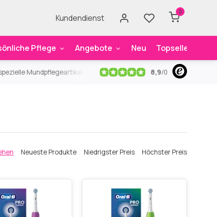
0
Kundendienst
sönliche Pflege
Angebote
Neu
Topseller
Mar
8,9
/
0
ezielle Mundpflegeartikel
Kostenloser Versand
ab 59€
An
ehen
Neueste Produkte
Niedrigster Preis
Höchster Preis