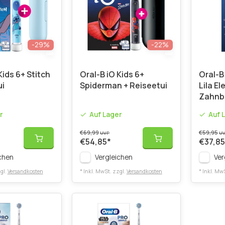
-29%
-22%
Kids 6+ Stitch
Oral-B iO Kids 6+
Oral-B
ui
Spiderman + Reiseetui
Lila El
Zahnb
r
Auf Lager
Auf 
€69,99
€59,95
UVP
U
€54,85
*
€37,85
chen
Vergleichen
Ver
gl.
Versandkosten
* Inkl. MwSt. zzgl.
Versandkosten
* Inkl. Mw