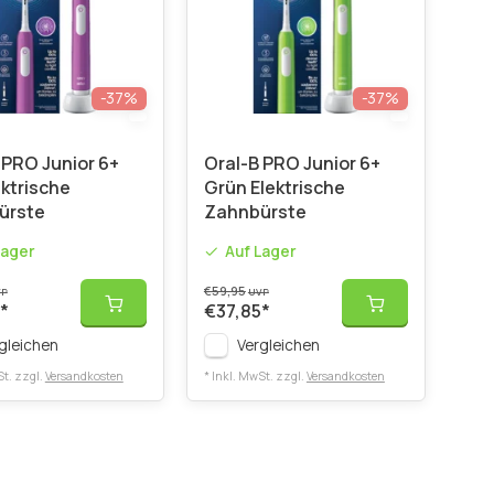
-37%
-37%
 PRO Junior 6+
Oral-B PRO Junior 6+
ektrische
Grün Elektrische
ürste
Zahnbürste
Lager
Auf Lager
€59,95
VP
UVP
*
€37,85
*
gleichen
Vergleichen
St. zzgl.
Versandkosten
* Inkl. MwSt. zzgl.
Versandkosten