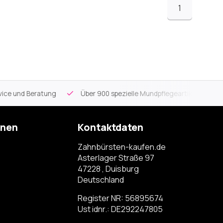
1
ce und Beratung
Über 900 spezielle Mundpflegeartikel
Kos
onen
Kontaktdaten
Zahnbürsten-kaufen.de
Asterlager Straße 97
47228 , Duisburg
Deutschland
Register NR: 56895674
Ust idnr.: DE292247805