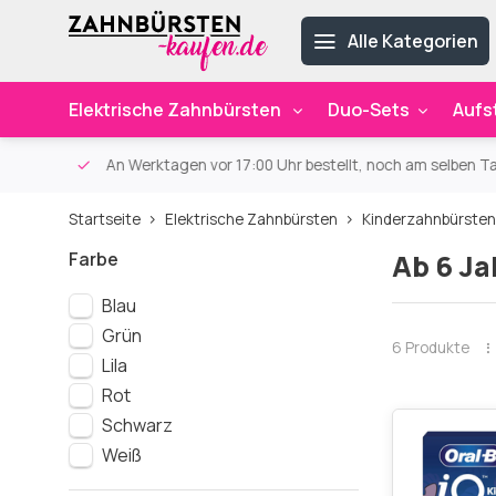
Alle Kategorien
Elektrische Zahnbürsten
Duo-Sets
Aufs
ab 59€
An Werktagen vor 17:00 Uhr bestellt, noch am selben Ta
Startseite
Elektrische Zahnbürsten
Kinderzahnbürsten
Farbe
Ab 6 J
Blau
Grün
6 Produkte
Lila
Rot
Schwarz
Weiß