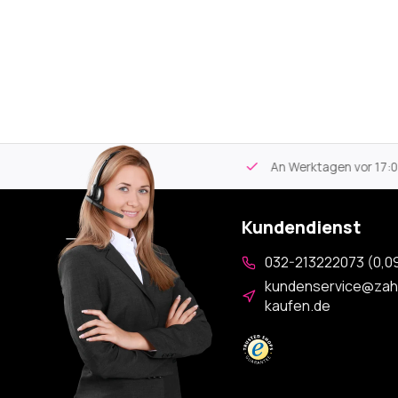
tikel
Kostenloser Versand
ab 59€
An Werktagen vor 17:00
Kundendienst
032-213222073 (0,09
kundenservice@zah
kaufen.de