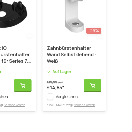
-26%
 iO
Zahnbürstenhalter
ürstenhalter
Wand Selbstklebend -
für Series 7,
Weiß
0
r
Auf Lager
€19,99
UVP
€14,85
*
chen
Vergleichen
gl.
Versandkosten
* Inkl. MwSt. zzgl.
Versandkosten