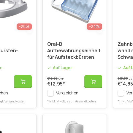
-20%
-24%
Oral-B
Zahnb
ürsten-
Aufbewahrungseinheit
wand s
für Aufsteckbürsten
Schwa
r
Auf Lager
Auf 
€16,95
€19,99
UVP
UV
€12,95
*
€14,85
chen
Vergleichen
Ver
gl.
Versandkosten
* Inkl. MwSt. zzgl.
Versandkosten
* Inkl. Mw