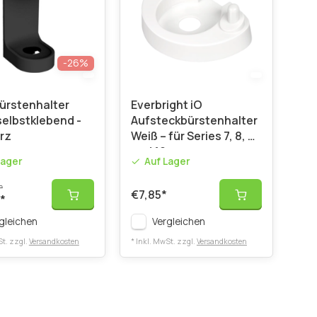
-26%
ürstenhalter
Everbright iO
elbstklebend -
Aufsteckbürstenhalter
rz
Weiß – für Series 7, 8, 9
und 10
Lager
Auf Lager
P
€7,85
*
*
gleichen
Vergleichen
St. zzgl.
Versandkosten
* Inkl. MwSt. zzgl.
Versandkosten