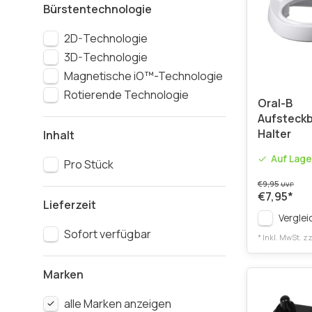
Bürstentechnologie
2D-Technologie
3D-Technologie
Magnetische iO™-Technologie
Rotierende Technologie
Oral-B
Aufsteckb
Halter
Inhalt
Auf Lage
Pro Stück
€9,95
UVP
€7,95
*
Lieferzeit
Verglei
Sofort verfügbar
* Inkl. MwSt. zz
Marken
alle Marken anzeigen