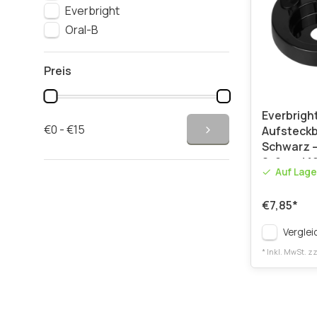
Everbright
Oral-B
Preis
Everbright
€0 - €15
Aufsteckb
Schwarz – 
8, 9 und 1
Auf Lage
€7,85
*
Verglei
* Inkl. MwSt. zz