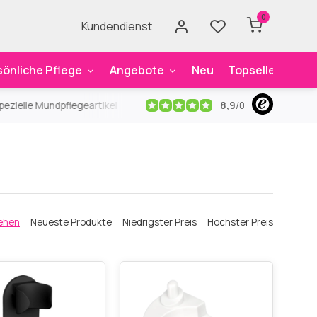
0
Kundendienst
sönliche Pflege
Angebote
Neu
Topseller
Mar
8,9
/
0
ezielle Mundpflegeartikel
Kostenloser Versand
ab 59€
An
ehen
Neueste Produkte
Niedrigster Preis
Höchster Preis