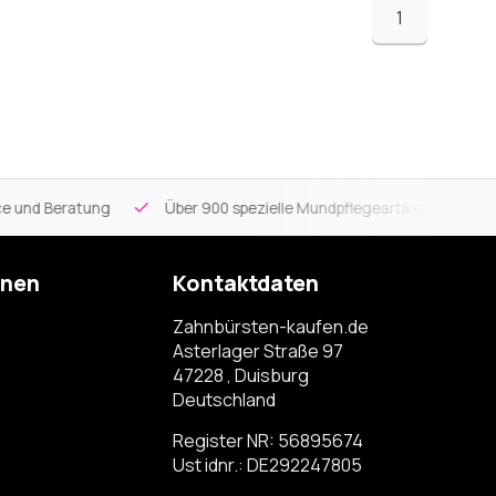
1
ce und Beratung
Über 900 spezielle Mundpflegeartikel
Kos
onen
Kontaktdaten
Zahnbürsten-kaufen.de
Asterlager Straße 97
47228 , Duisburg
Deutschland
Register NR: 56895674
Ust idnr.: DE292247805