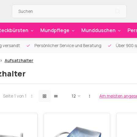
teckbürsten
Mundpflege
Mundduschen
Per
g versandt
Persönlicher Service und Beratung
Über 900 sp
Aufsatzhalter
zhalter
Seite 1 von 1
Am meisten anges