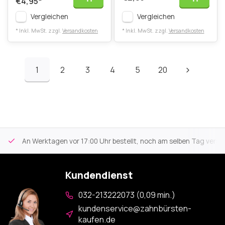
€4,95
*
Vergleichen
Vergleichen
* Inkl. MwSt. zzgl.
Versandkosten
* Inkl. MwSt. zzgl.
Versandkosten
1
2
3
4
5
20
An Werktagen vor 17:00 Uhr bestellt, noch am selben Tag versa
Kundendienst
032-213222073 (0,09 min.)
kundenservice@zahnbürsten-
kaufen.de