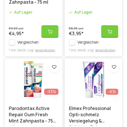
Zahnpasta - 75 ml
Auf Lager
Auf Lager
€9,99
€8,95
UVP
UVP
€4,95
*
€3,95
*
Vergleichen
Vergleichen
* Inkl. MwSt. zzgl.
Versandkosten
* Inkl. MwSt. zzgl.
Versandkosten
-33%
-6%
Parodontax Active
Elmex Professional
Repair Gum Fresh
Opti-schmelz
Mint Zahnpasta - 75
Versiegelung &