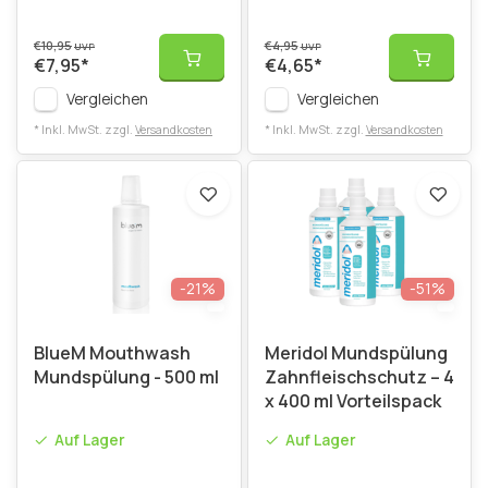
€10,95
€4,95
UVP
UVP
€7,95
*
€4,65
*
Vergleichen
Vergleichen
* Inkl. MwSt. zzgl.
Versandkosten
* Inkl. MwSt. zzgl.
Versandkosten
-21%
-51%
BlueM Mouthwash
Meridol Mundspülung
Mundspülung - 500 ml
Zahnfleischschutz – 4
x 400 ml Vorteilspack
Auf Lager
Auf Lager