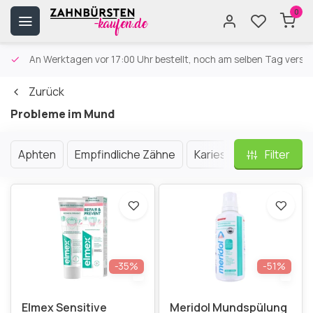
0
An Werktagen vor 17:00 Uhr bestellt, noch am selben Tag versa
Zurück
Probleme im Mund
Aphten
Empfindliche Zähne
Karies
Mundgeruch |
Filter
-35%
-51%
Elmex Sensitive
Meridol Mundspülung