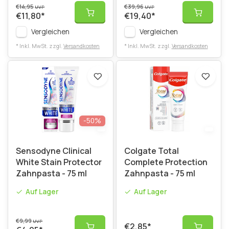
€14,95
€39,96
UVP
UVP
€11,80
*
€19,40
*
Vergleichen
Vergleichen
* Inkl. MwSt. zzgl.
Versandkosten
* Inkl. MwSt. zzgl.
Versandkosten
-50%
Sensodyne Clinical
Colgate Total
White Stain Protector
Complete Protection
Zahnpasta - 75 ml
Zahnpasta - 75 ml
Auf Lager
Auf Lager
€9,99
UVP
€2,85
*