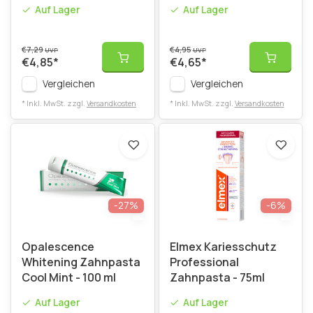
ml
Stärkung Zahnpasta
Auf Lager
Auf Lager
75ml
€7,29
€4,95
UVP
UVP
€4,85
*
€4,65
*
Vergleichen
Vergleichen
* Inkl. MwSt. zzgl.
Versandkosten
* Inkl. MwSt. zzgl.
Versandkosten
-27%
-6%
Opalescence
Elmex Kariesschutz
Whitening Zahnpasta
Professional
Cool Mint - 100 ml
Zahnpasta - 75ml
Auf Lager
Auf Lager