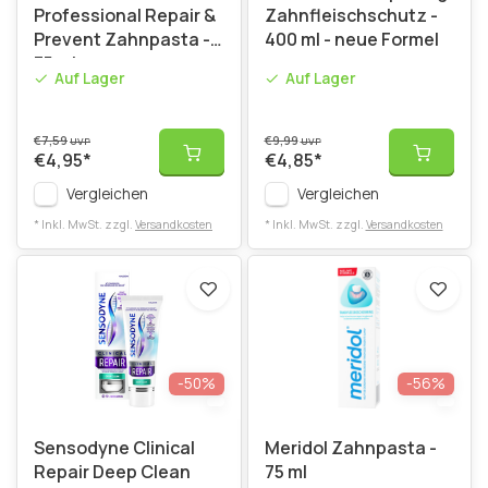
Professional Repair &
Zahnfleischschutz -
Prevent Zahnpasta -
400 ml - neue Formel
75 ml
Auf Lager
Auf Lager
€7,59
€9,99
UVP
UVP
€4,95
*
€4,85
*
Vergleichen
Vergleichen
* Inkl. MwSt. zzgl.
Versandkosten
* Inkl. MwSt. zzgl.
Versandkosten
-50%
-56%
Sensodyne Clinical
Meridol Zahnpasta -
Repair Deep Clean
75 ml