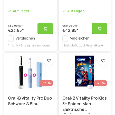
Auf Lager
Auf Lager
€39,99
€59,95
UVP
UVP
€23,85
*
€42,85
*
Vergleichen
Vergleichen
* Inkl. MwSt. zzgl.
Versandkosten
* Inkl. MwSt. zzgl.
Versandkosten
-29%
-48%
Oral-B Vitality Pro Duo
Oral-B Vitality Pro Kids
Schwarz & Blau
3+ Spider-Man
Elektrische