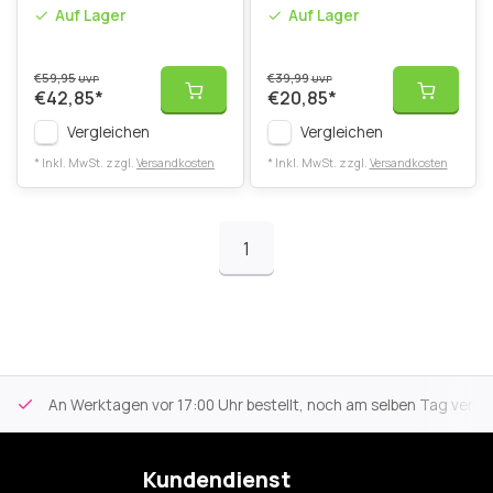
Kinderzahnbürste
Auf Lager
Auf Lager
€59,95
€39,99
UVP
UVP
€42,85
*
€20,85
*
Vergleichen
Vergleichen
* Inkl. MwSt. zzgl.
Versandkosten
* Inkl. MwSt. zzgl.
Versandkosten
1
An Werktagen vor 17:00 Uhr bestellt, noch am selben Tag versa
Kundendienst