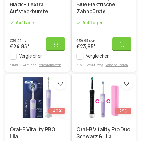
Black + 1 extra
Blue Elektrische
Aufsteckbürste
Zahnbürste
Auf Lager
Auf Lager
€39,99
€39,95
UVP
UVP
€24,85
*
€23,85
*
Vergleichen
Vergleichen
* Inkl. MwSt. zzgl.
Versandkosten
* Inkl. MwSt. zzgl.
Versandkosten
-40%
-29%
Oral-B Vitality PRO
Oral-B Vitality Pro Duo
Lila
Schwarz & Lila