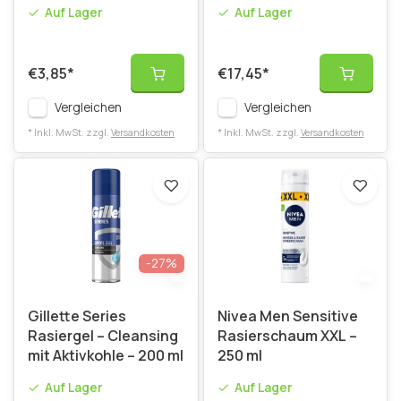
- 200 ml
Geschenkset
Auf Lager
Auf Lager
€3,85
*
€17,45
*
Vergleichen
Vergleichen
* Inkl. MwSt. zzgl.
Versandkosten
* Inkl. MwSt. zzgl.
Versandkosten
-27%
Gillette Series
Nivea Men Sensitive
Rasiergel – Cleansing
Rasierschaum XXL –
mit Aktivkohle – 200 ml
250 ml
Auf Lager
Auf Lager