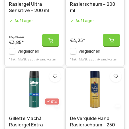
Rasiergel Ultra
Rasierschaum – 200
Sensitive – 200 ml
ml
Auf Lager
Auf Lager
€5,79
UVP
€4,25
*
€3,85
*
Vergleichen
Vergleichen
* Inkl. MwSt. zzgl.
Versandkosten
* Inkl. MwSt. zzgl.
Versandkosten
-19%
Gillette Mach3
De Vergulde Hand
Rasiergel Extra
Rasierschaum – 250