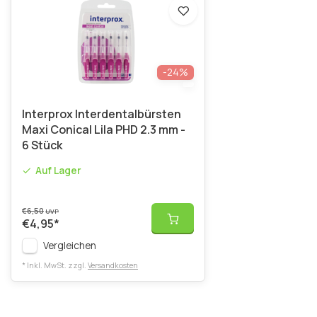
-24%
Interprox Interdentalbürsten
Maxi Conical Lila PHD 2.3 mm -
6 Stück
Auf Lager
€6,50
UVP
€4,95
*
Vergleichen
* Inkl. MwSt. zzgl.
Versandkosten