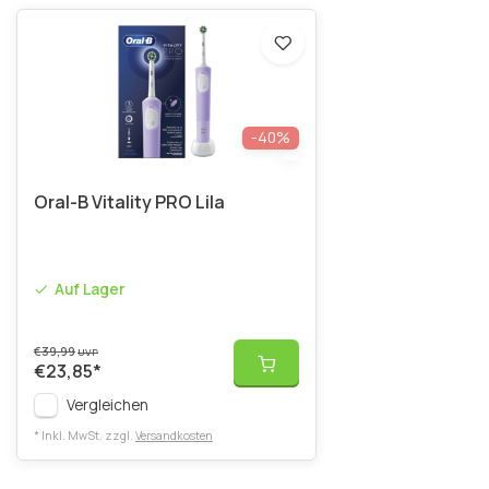
-40%
Oral-B Vitality PRO Lila
Auf Lager
€39,99
UVP
€23,85
*
Vergleichen
* Inkl. MwSt. zzgl.
Versandkosten