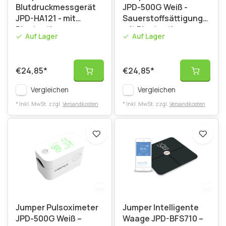
Blutdruckmessgerät
JPD-500G Weiß -
JPD-HA121 - mit
Sauerstoffsättigungsmes
Bluetooth
mit Bluetooth
Auf Lager
Auf Lager
€24,85
*
€24,85
*
Vergleichen
Vergleichen
* Inkl. MwSt. zzgl.
Versandkosten
* Inkl. MwSt. zzgl.
Versandkosten
Jumper Pulsoximeter
Jumper Intelligente
JPD-500G Weiß –
Waage JPD-BFS710 –