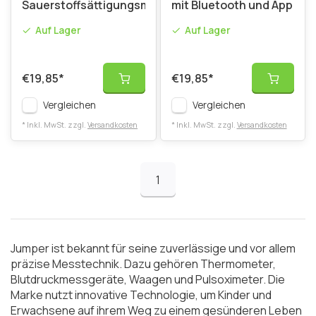
Sauerstoffsättigungsmesser
mit Bluetooth und App
Auf Lager
Auf Lager
€19,85
*
€19,85
*
Vergleichen
Vergleichen
* Inkl. MwSt. zzgl.
Versandkosten
* Inkl. MwSt. zzgl.
Versandkosten
1
Jumper ist bekannt für seine zuverlässige und vor allem
präzise Messtechnik. Dazu gehören Thermometer,
Blutdruckmessgeräte, Waagen und Pulsoximeter. Die
Marke nutzt innovative Technologie, um Kinder und
Erwachsene auf ihrem Weg zu einem gesünderen Leben