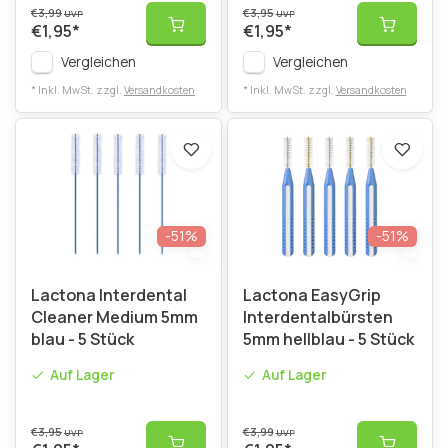
€3,99
€3,95
UVP
UVP
€1,95
*
€1,95
*
Vergleichen
Vergleichen
* Inkl. MwSt. zzgl.
Versandkosten
* Inkl. MwSt. zzgl.
Versandkosten
-51%
-51%
Lactona Interdental
Lactona EasyGrip
Cleaner Medium 5mm
Interdentalbürsten
blau - 5 Stück
5mm hellblau - 5 Stück
Auf Lager
Auf Lager
€3,95
€3,99
UVP
UVP