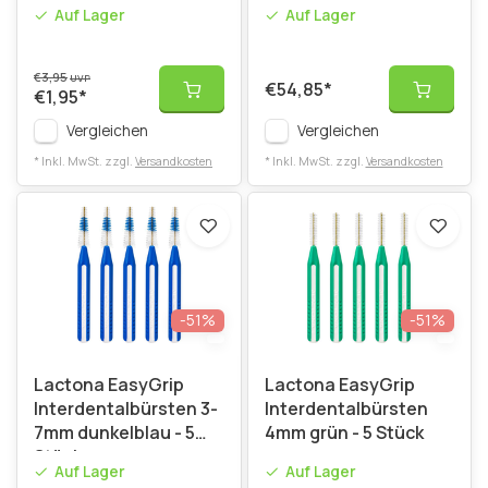
Auf Lager
Auf Lager
€3,95
UVP
€54,85
*
€1,95
*
Vergleichen
Vergleichen
* Inkl. MwSt. zzgl.
Versandkosten
* Inkl. MwSt. zzgl.
Versandkosten
-51%
-51%
Lactona EasyGrip
Lactona EasyGrip
Interdentalbürsten 3-
Interdentalbürsten
7mm dunkelblau - 5
4mm grün - 5 Stück
Stück
Auf Lager
Auf Lager