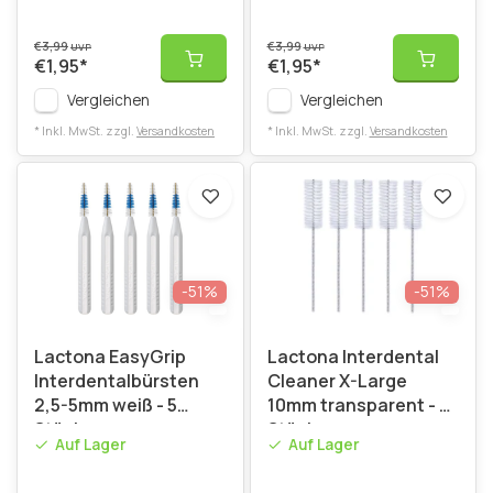
€3,99
€3,99
UVP
UVP
€1,95
*
€1,95
*
Vergleichen
Vergleichen
* Inkl. MwSt. zzgl.
Versandkosten
* Inkl. MwSt. zzgl.
Versandkosten
-51%
-51%
Lactona EasyGrip
Lactona Interdental
Interdentalbürsten
Cleaner X-Large
2,5-5mm weiß - 5
10mm transparent - 5
Stück
Stück
Auf Lager
Auf Lager