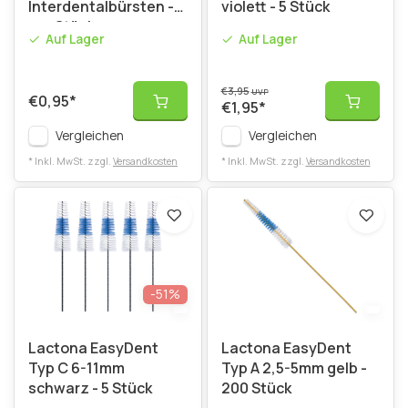
Interdentalbürsten -
violett - 5 Stück
pro Stück
Auf Lager
Auf Lager
€3,95
UVP
€0,95
*
€1,95
*
Vergleichen
Vergleichen
* Inkl. MwSt. zzgl.
Versandkosten
* Inkl. MwSt. zzgl.
Versandkosten
-51%
Lactona EasyDent
Lactona EasyDent
Typ C 6-11mm
Typ A 2,5-5mm gelb -
schwarz - 5 Stück
200 Stück