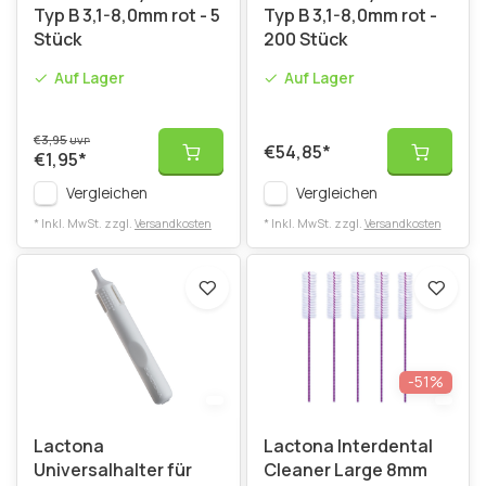
Typ B 3,1-8,0mm rot - 5
Typ B 3,1-8,0mm rot -
Stück
200 Stück
Auf Lager
Auf Lager
€3,95
UVP
€54,85
*
€1,95
*
Vergleichen
Vergleichen
* Inkl. MwSt. zzgl.
Versandkosten
* Inkl. MwSt. zzgl.
Versandkosten
-51%
Lactona
Lactona Interdental
Universalhalter für
Cleaner Large 8mm