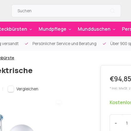
teckbürsten
Mundpflege
Mundduschen
Per
g versandt
Persönlicher Service und Beratung
Über 900 sp
hnbürste
ektrische
€94,85
Vergleichen
* Inkl. MwSt. 
Kostenlo
-