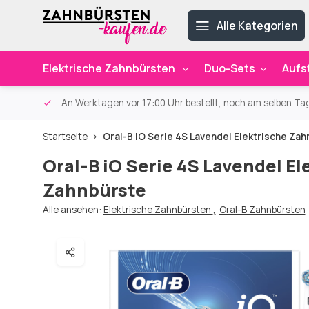
Alle Kategorien
Elektrische Zahnbürsten
Duo-Sets
Aufs
ab 59€
An Werktagen vor 17:00 Uhr bestellt, noch am selben Ta
Startseite
Oral-B iO Serie 4S Lavendel Elektrische Za
Oral-B iO Serie 4S Lavendel El
Zahnbürste
Alle ansehen:
Elektrische Zahnbürsten
,
Oral-B Zahnbürsten