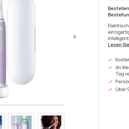
Bestellen
Bestellu
Elektrisc
einzigart
intellige
Lesen Si
Koste
An Wer
Tag v
Persön
Über 9