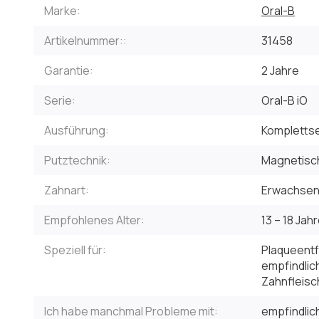
Marke:
Oral-B
Artikelnummer::
31458
Garantie:
2 Jahre
Serie:
Oral-B iO
Ausführung:
Kompletts
Putztechnik:
Magnetisc
Zahnart:
Erwachsen
Empfohlenes Alter:
13 – 18 Jahr
Speziell für:
Plaqueentf
empfindlic
Zahnfleisc
Ich habe manchmal Probleme mit:
empfindlic