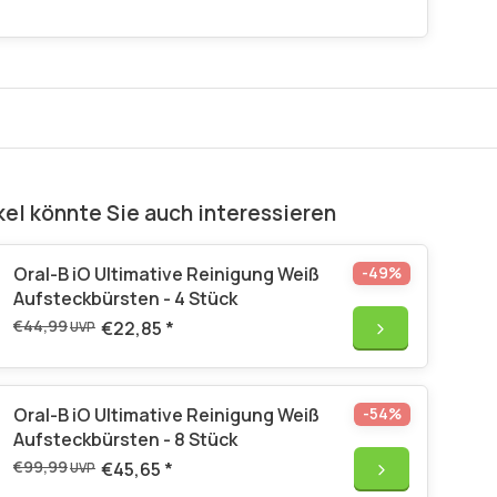
kel könnte Sie auch interessieren
Oral-B iO Ultimative Reinigung Weiß
-49%
Aufsteckbürsten - 4 Stück
€44,99
€22,85
*
UVP
Oral-B iO Ultimative Reinigung Weiß
-54%
Aufsteckbürsten - 8 Stück
€99,99
€45,65
*
UVP