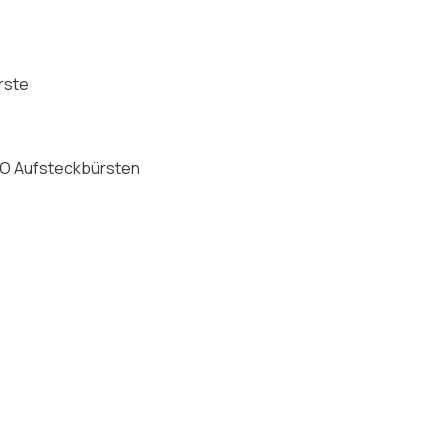
rste
B iO Aufsteckbürsten