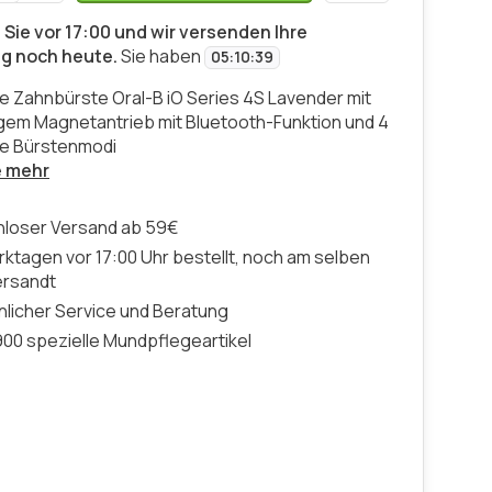
 Sie vor 17:00 und wir versenden Ihre
ng noch heute.
Sie haben
05
:
10
:
38
he Zahnbürste Oral-B iO Series 4S Lavender mit
igem Magnetantrieb mit Bluetooth-Funktion und 4
nte Bürstenmodi
e mehr
nloser Versand ab 59€
ktagen vor 17:00 Uhr bestellt, noch am selben
ersandt
licher Service und Beratung
00 spezielle Mundpflegeartikel