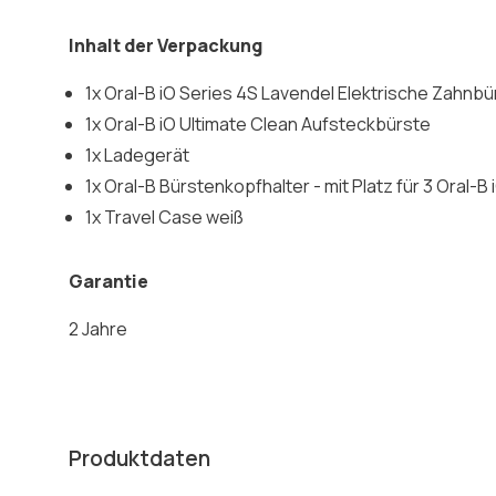
Inhalt der Verpackung
1x Oral-B iO Series 4S Lavendel Elektrische Zahnbü
1x Oral-B iO Ultimate Clean Aufsteckbürste
1x Ladegerät
1x Oral-B Bürstenkopfhalter - mit Platz für 3 Oral-
1x Travel Case weiß
Garantie
2 Jahre
Produktdaten