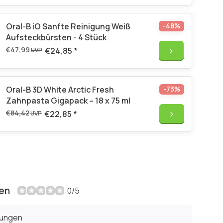
Oral-B iO Sanfte Reinigung Weiß
-48%
Aufsteckbürsten - 4 Stück
€47,99
€24,85
*
UVP
Oral-B 3D White Arctic Fresh
-73%
Zahnpasta Gigapack – 18 x 75 ml
€84,42
€22,85
*
UVP
en
0/5
tungen