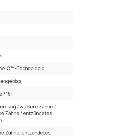
et
he iO™-Technologie
engebiss
e / 18+
ernung / weißere Zähne /
he Zähne / entzündetes
h
he Zähne, entzündetes