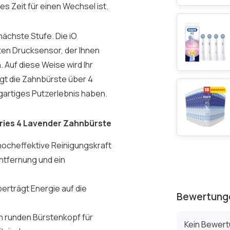
es Zeit für einen Wechsel ist.
nächste Stufe. Die iO
nten Drucksensor, der Ihnen
. Auf diese Weise wird Ihr
gt die Zahnbürste über 4
igartiges Putzerlebnis haben.
eries 4 Lavender Zahnbürste
hocheffektive Reinigungskraft
ntfernung und ein
rträgt Energie auf die
Bewertung
en runden Bürstenkopf für
Kein Bewer