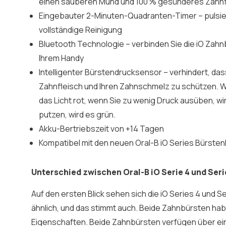
einen sauberen Mund und 100 % gesünderes Zahnf
Eingebauter 2-Minuten-Quadranten-Timer – pulsier
vollständige Reinigung
Bluetooth Technologie – verbinden Sie die iO Zahn
Ihrem Handy
Intelligenter Bürstendrucksensor – verhindert, dass
Zahnfleisch und Ihren Zahnschmelz zu schützen. We
das Licht rot, wenn Sie zu wenig Druck ausüben, wi
putzen, wird es grün.
Akku-Bertriebszeit von +14 Tagen
Kompatibel mit den neuen Oral-B iO Series Bürste
Unterschied zwischen Oral-B iO Serie 4 und Seri
Auf den ersten Blick sehen sich die iO Series 4 und 
ähnlich, und das stimmt auch. Beide Zahnbürsten hab
Eigenschaften. Beide Zahnbürsten verfügen über ei