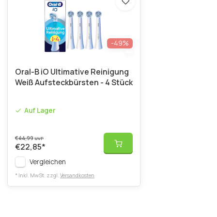
-49%
Oral-B iO Ultimative Reinigung
Weiß Aufsteckbürsten - 4 Stück
Auf Lager
€44,99
UVP
€22,85
*
Vergleichen
* Inkl. MwSt. zzgl.
Versandkosten