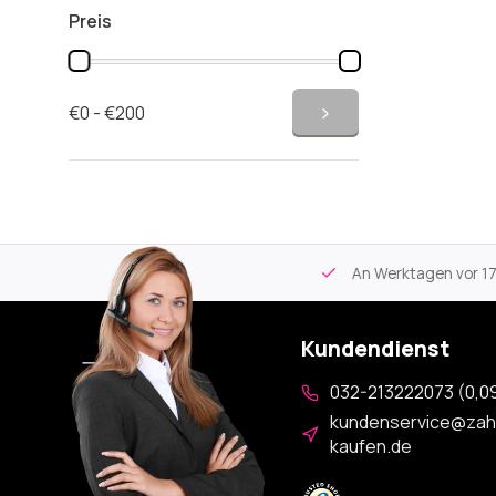
Preis
€0 - €200
tikel
Kostenloser Versand
ab 59€
An Werktagen vor 17:00
Kundendienst
032-213222073 (0,09
kundenservice@zah
kaufen.de