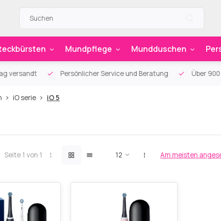
teckbürsten
Mundpflege
Mundduschen
Per
g versandt
Persönlicher Service und Beratung
Über 900 sp
n
iO serie
iO 5
Seite 1 von 1
Am meisten anges