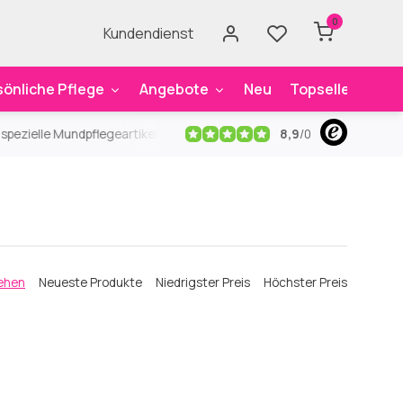
0
Kundendienst
sönliche Pflege
Angebote
Neu
Topseller
Mar
8,9
/
0
ezielle Mundpflegeartikel
Kostenloser Versand
ab 59€
An
ehen
Neueste Produkte
Niedrigster Preis
Höchster Preis