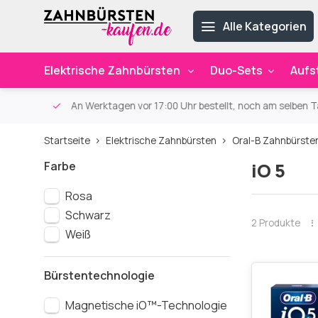
Alle Kategorien
Elektrische Zahnbürsten
Duo-Sets
Aufs
ab 59€
An Werktagen vor 17:00 Uhr bestellt, noch am selben Ta
Startseite
Elektrische Zahnbürsten
Oral-B Zahnbürste
Farbe
iO 5
Rosa
Schwarz
2 Produkte
Weiß
Bürstentechnologie
Magnetische iO™-Technologie