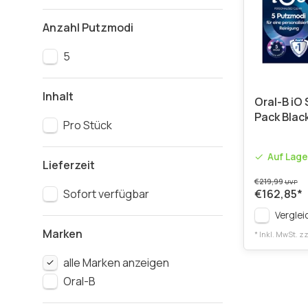
Anzahl Putzmodi
5
Inhalt
Oral-B iO 
Pack Blac
Pro Stück
Auf Lage
Lieferzeit
€219,99
UVP
Sofort verfügbar
€162,85
*
Verglei
Marken
* Inkl. MwSt. zz
alle Marken anzeigen
Oral-B