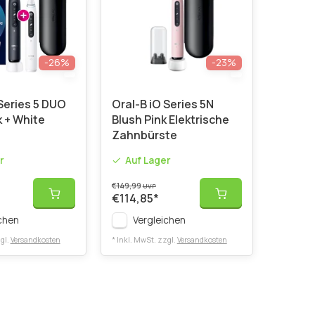
-26%
-23%
Series 5 DUO
Oral-B iO Series 5N
k + White
Blush Pink Elektrische
Zahnbürste
r
Auf Lager
€149,99
UVP
€114,85
*
chen
Vergleichen
gl.
Versandkosten
* Inkl. MwSt. zzgl.
Versandkosten