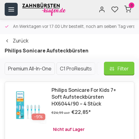
0
An Werktagen vor 17:00 Uhr bestellt, noch am selben Tag versa
Zurück
Philips Sonicare Aufsteckbürsten
Premium All-In-One
C1 ProResults
C2 Optimal Plaq
Filter
Philips Sonicare For Kids 7+
Soft Aufsteckbürsten
HX6044/90 – 4 Stück
€22,85
*
€24,99
UVP
-9%
Nicht auf Lager