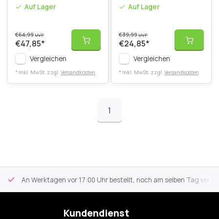
Auf Lager
Auf Lager
€64,99
€39,99
UVP
UVP
€47,85
*
€24,85
*
Vergleichen
Vergleichen
* Inkl. MwSt. zzgl.
Versandkosten
* Inkl. MwSt. zzgl.
Versandkosten
1
An Werktagen vor 17:00 Uhr bestellt, noch am selben Tag versa
Kundendienst