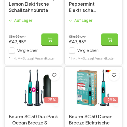
Lemon Elektrische
Peppermint
Schallzahnbürste
Elektrische
Schallzahnbürste
Auf Lager
Auf Lager
€64,99
€64,99
UVP
UVP
€47,85
*
€47,85
*
Vergleichen
Vergleichen
* Inkl. MwSt. zzgl.
Versandkosten
* Inkl. MwSt. zzgl.
Versandkosten
-25%
-26%
Beurer SC 50 Duo Pack
Beurer SC 50 Ocean
– Ocean Breeze &
Breeze Elektrische