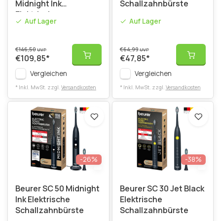
Midnight Ink
Schallzahnbürste
Elektrische
Auf Lager
Auf Lager
Schallzahnbürsten
€146,50
€64,99
UVP
UVP
€109,85
*
€47,85
*
Vergleichen
Vergleichen
* Inkl. MwSt. zzgl.
Versandkosten
* Inkl. MwSt. zzgl.
Versandkosten
-26%
-38%
Beurer SC 50 Midnight
Beurer SC 30 Jet Black
Ink Elektrische
Elektrische
Schallzahnbürste
Schallzahnbürste