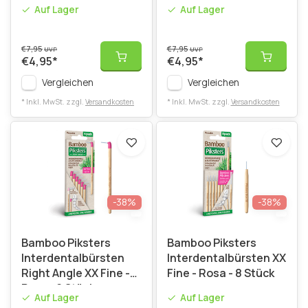
Stück
Auf Lager
Auf Lager
€7,95
€7,95
UVP
UVP
€4,95
*
€4,95
*
Vergleichen
Vergleichen
* Inkl. MwSt. zzgl.
Versandkosten
* Inkl. MwSt. zzgl.
Versandkosten
-38%
-38%
Bamboo Piksters
Bamboo Piksters
Interdentalbürsten
Interdentalbürsten XX
Right Angle XX Fine -
Fine - Rosa - 8 Stück
Rosa- 6 Stück
Auf Lager
Auf Lager