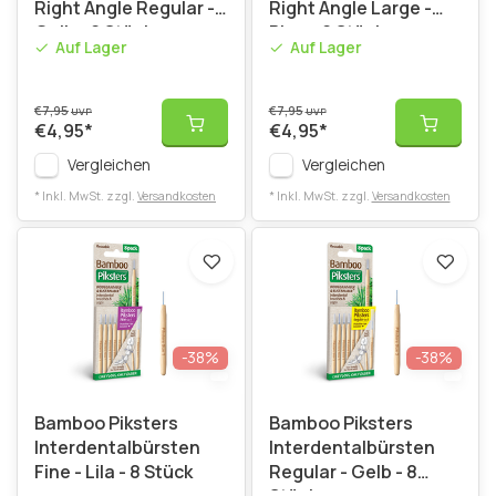
Right Angle Regular -
Right Angle Large -
Gelb - 6 Stück
Blau - 6 Stück
Auf Lager
Auf Lager
€7,95
€7,95
UVP
UVP
€4,95
*
€4,95
*
Vergleichen
Vergleichen
* Inkl. MwSt. zzgl.
Versandkosten
* Inkl. MwSt. zzgl.
Versandkosten
-38%
-38%
Bamboo Piksters
Bamboo Piksters
Interdentalbürsten
Interdentalbürsten
Fine - Lila - 8 Stück
Regular - Gelb - 8