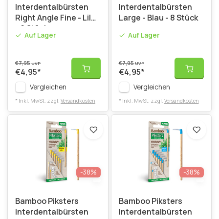
Interdentalbürsten
Interdentalbürsten
Right Angle Fine - Lila
Large - Blau - 8 Stück
- 6 Stück
Auf Lager
Auf Lager
€7,95
€7,95
UVP
UVP
€4,95
*
€4,95
*
Vergleichen
Vergleichen
* Inkl. MwSt. zzgl.
Versandkosten
* Inkl. MwSt. zzgl.
Versandkosten
-38%
-38%
Bamboo Piksters
Bamboo Piksters
Interdentalbürsten
Interdentalbürsten