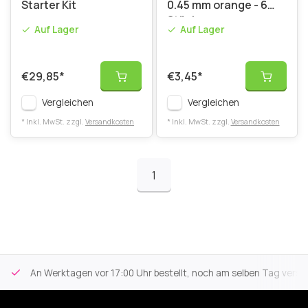
Starter Kit
0.45 mm orange - 6
Stück
Auf Lager
Auf Lager
€29,85
*
€3,45
*
Vergleichen
Vergleichen
* Inkl. MwSt. zzgl.
Versandkosten
* Inkl. MwSt. zzgl.
Versandkosten
1
An Werktagen vor 17:00 Uhr bestellt, noch am selben Tag versa