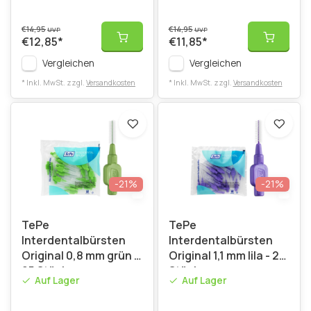
€14,95
€14,95
UVP
UVP
€12,85
*
€11,85
*
Vergleichen
Vergleichen
* Inkl. MwSt. zzgl.
Versandkosten
* Inkl. MwSt. zzgl.
Versandkosten
-21%
-21%
TePe
TePe
Interdentalbürsten
Interdentalbürsten
Original 0,8 mm grün -
Original 1,1 mm lila - 25
25 Stück
Stück
Auf Lager
Auf Lager