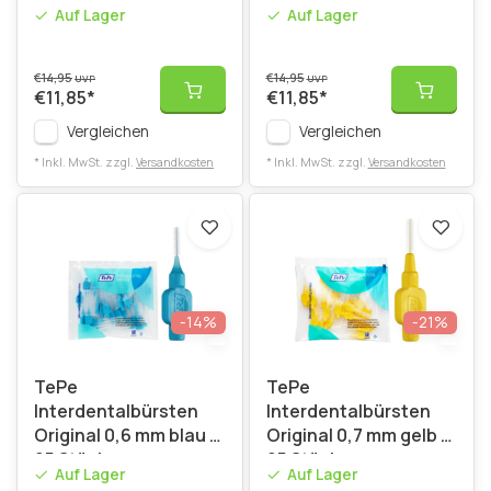
orange - 25 Stück
25 Stück
Auf Lager
Auf Lager
€14,95
€14,95
UVP
UVP
€11,85
*
€11,85
*
Vergleichen
Vergleichen
* Inkl. MwSt. zzgl.
Versandkosten
* Inkl. MwSt. zzgl.
Versandkosten
-14%
-21%
TePe
TePe
Interdentalbürsten
Interdentalbürsten
Original 0,6 mm blau -
Original 0,7 mm gelb -
25 Stück
25 Stück
Auf Lager
Auf Lager