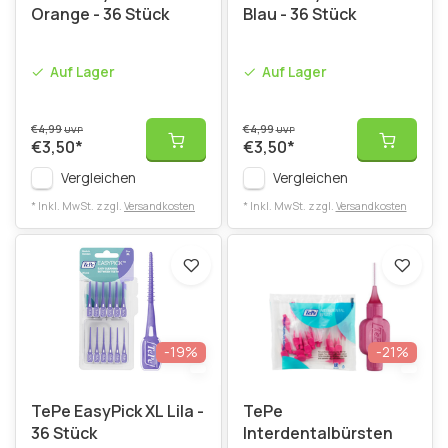
Orange - 36 Stück
Blau - 36 Stück
Auf Lager
Auf Lager
€4,99
€4,99
UVP
UVP
€3,50
*
€3,50
*
Vergleichen
Vergleichen
* Inkl. MwSt. zzgl.
Versandkosten
* Inkl. MwSt. zzgl.
Versandkosten
-19%
-21%
TePe EasyPick XL Lila -
TePe
36 Stück
Interdentalbürsten