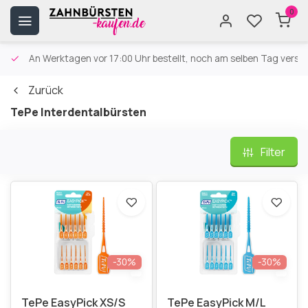
0
An Werktagen vor 17:00 Uhr bestellt, noch am selben Tag versa
Zurück
TePe Interdentalbürsten
Filter
-30%
-30%
TePe EasyPick XS/S
TePe EasyPick M/L