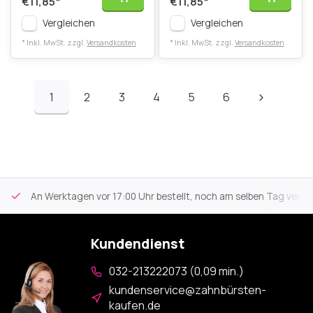
€11,85
*
€11,85
*
Vergleichen
Vergleichen
* Inkl. MwSt. zzgl.
Versandkosten
* Inkl. MwSt. zzgl.
Versandkosten
1
2
3
4
5
6
An Werktagen vor 17:00 Uhr bestellt, noch am selben Tag versa
Kundendienst
032-213222073 (0,09 min.)
kundenservice@zahnbürsten-
kaufen.de