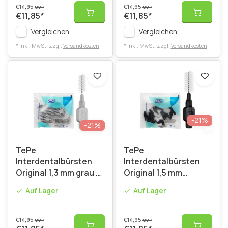
€14,95
€14,95
UVP
UVP
€11,85
*
€11,85
*
Vergleichen
Vergleichen
* Inkl. MwSt. zzgl.
Versandkosten
* Inkl. MwSt. zzgl.
Versandkosten
-21%
-21%
TePe
TePe
Interdentalbürsten
Interdentalbürsten
Original 1,3 mm grau -
Original 1,5 mm
25 Stück
schwarz - 25 Stück
Auf Lager
Auf Lager
€14,95
€14,95
UVP
UVP