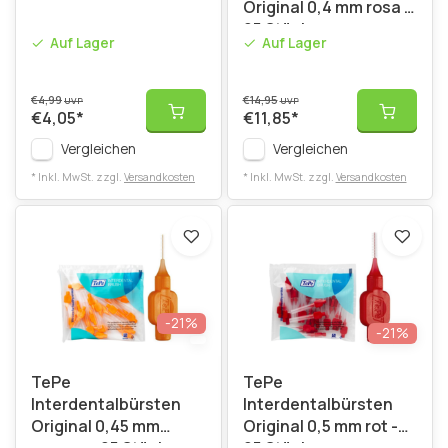
Original 0,4 mm rosa -
25 Stück
Auf Lager
Auf Lager
€4,99
€14,95
UVP
UVP
€4,05
*
€11,85
*
Vergleichen
Vergleichen
* Inkl. MwSt. zzgl.
Versandkosten
* Inkl. MwSt. zzgl.
Versandkosten
-21%
-21%
TePe
TePe
Interdentalbürsten
Interdentalbürsten
Original 0,45 mm
Original 0,5 mm rot -