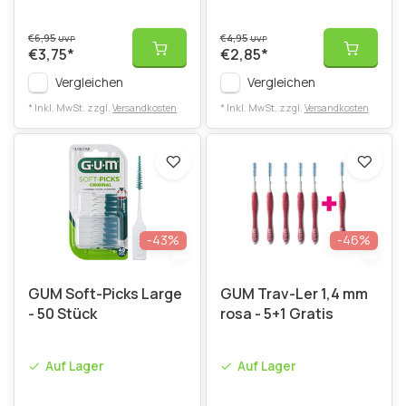
€6,95
€4,95
UVP
UVP
€3,75
*
€2,85
*
Vergleichen
Vergleichen
* Inkl. MwSt. zzgl.
Versandkosten
* Inkl. MwSt. zzgl.
Versandkosten
-43%
-46%
GUM Soft-Picks Large
GUM Trav-Ler 1,4 mm
- 50 Stück
rosa - 5+1 Gratis
Auf Lager
Auf Lager