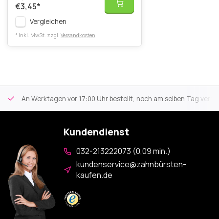
€3,45
*
Vergleichen
* Inkl. MwSt. zzgl.
Versandkosten
An Werktagen vor 17:00 Uhr bestellt, noch am selben Tag versa
Kundendienst
032-213222073 (0,09 min.)
kundenservice@zahnbürsten-
kaufen.de