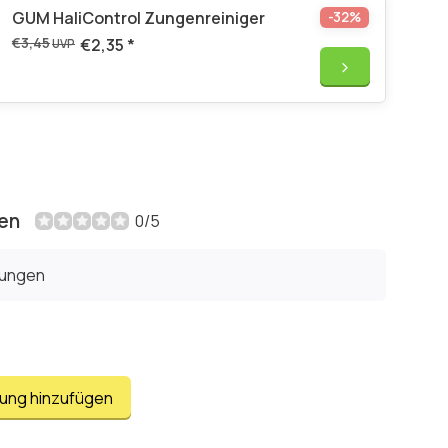
GUM HaliControl Zungenreiniger
-32%
€3,45
€2,35
*
UVP
en
0/5
tungen
tung hinzufügen