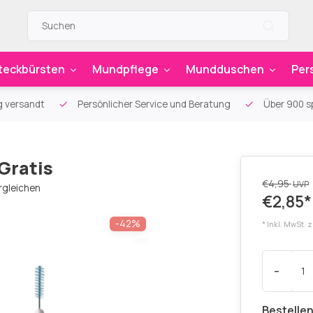
teckbürsten
Mundpflege
Mundduschen
Per
g versandt
Persönlicher Service und Beratung
Über 900 sp
 Gratis
€4,95
UVP
rgleichen
€2,85*
-42%
* Inkl. MwSt. 
-
Bestellen