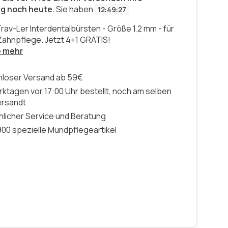
ng noch heute.
Sie haben
12
:
49
:
27
rav-Ler Interdentalbürsten - Größe 1,2 mm - für
Zahnpflege. Jetzt 4+1 GRATIS!
e mehr
nloser Versand ab 59€
ktagen vor 17:00 Uhr bestellt, noch am selben
ersandt
licher Service und Beratung
00 spezielle Mundpflegeartikel