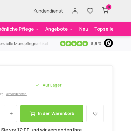
0
Kundendienst
sönliche Pflege
Angebote
Neu
Topseller
Mar
8,9
/
0
ezielle Mundpflegeartikel
Kostenloser Versand
ab 59€
An
Auf Lager
zzgl.
Versandkosten
+
In den Warenkorb
 Sie vor 17:00 und wir versenden Ihre