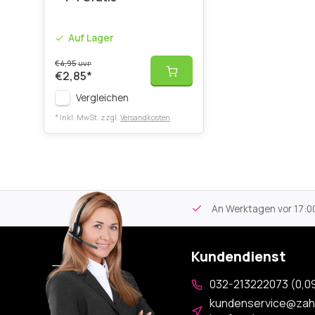
Auf Lager
€4,95
UVP
€2,85
*
Vergleichen
* Inkl. MwSt. zzgl.
Versandkosten
tikel
Kostenloser Versand
ab 59€
An Werktagen vor 17:00
Kundendienst
032-213222073 (0,09
kundenservice@zah