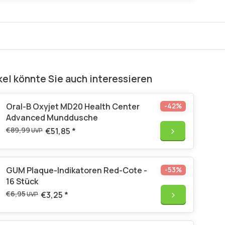
kel könnte Sie auch interessieren
Oral-B Oxyjet MD20 Health Center
-42%
Advanced Munddusche
€89,99
€51,85
*
UVP
GUM Plaque-Indikatoren Red-Cote -
-53%
16 Stück
€6,95
€3,25
*
UVP