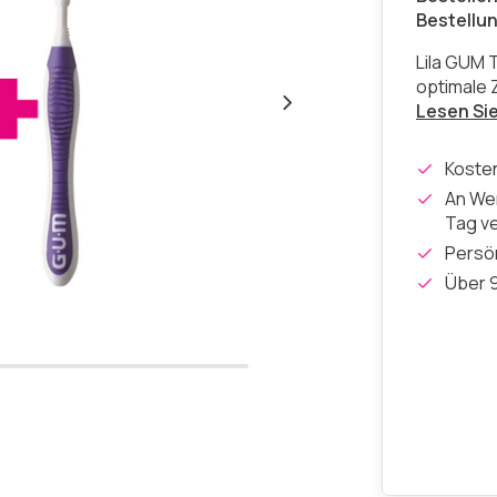
Bestellu
Lila GUM T
optimale 
Lesen Si
Koste
An Wer
Tag v
Persön
Über 9