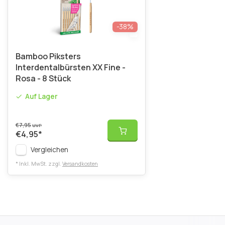
-38%
Bamboo Piksters
Interdentalbürsten XX Fine -
Rosa - 8 Stück
Auf Lager
€7,95
UVP
€4,95
*
Vergleichen
* Inkl. MwSt. zzgl.
Versandkosten