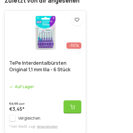
Zuletzt von dir angesehen
-30%
TePe Interdentalbürsten
Original 1,1 mm lila - 6 Stück
Auf Lager
€4,95
UVP
€3,45
*
Vergleichen
* Inkl. MwSt. zzgl.
Versandkosten