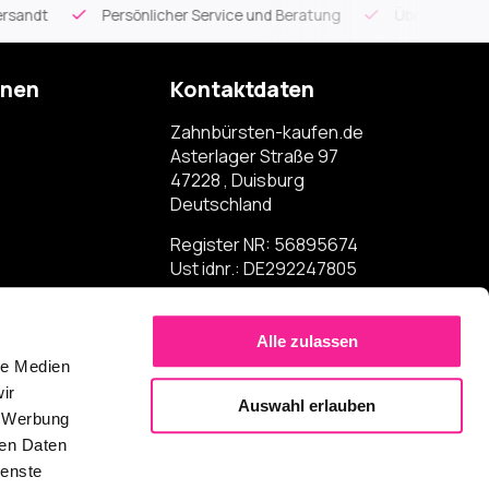
rvice und Beratung
Über 900 spezielle Mundpflegeartikel
onen
Kontaktdaten
Zahnbürsten-kaufen.de
Asterlager Straße 97
47228 , Duisburg
Deutschland
Register NR: 56895674
Ust idnr.: DE292247805
Alle zulassen
le Medien
ir
Auswahl erlauben
, Werbung
ren Daten
ienste