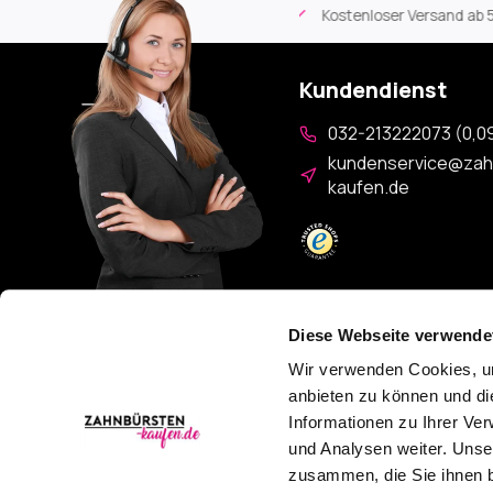
eartikel
Kostenloser Versand
ab 59€
An Werktagen vor 1
Kundendienst
032-213222073 (0,09
kundenservice@zah
kaufen.de
Diese Webseite verwende
Wir verwenden Cookies, um
Keine Aktionen mehr verpassen?
anbieten zu können und di
Informationen zu Ihrer Ve
und Analysen weiter. Unse
zusammen, die Sie ihnen b
AGB
Datenschutzerklärung
Widerrufsbelehrung
Sitem