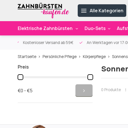
Alle Kategorien
Elektrische Zahnbürsten
Duo-Sets
Aufs
sand
ab 59€
An Werktagen vor 17:00 Uhr bestellt, noch am selbe
Startseite
Persönliche Pflege
Körperpflege
Sonnens
Preis
Sonne
0 Produkte
€0 - €5