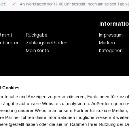
7:00 Uhr bestellt, noch am selben Tag versandt
Persönlicher Se
Informati
 min.)
Rückgabe
Impressum
nbürsten-
Zahlungsmethoden
Marken
Mein Konto
Kategorien
t Cookies
 Inhalte und Anzeigen zu personalisieren, Funktionen für sozia
Abonnieren
e Zugriffe auf unsere Website zu analysieren. Außerdem geben w
rwendung unserer Website an unsere Partner für soziale Medien
re Partner führen diese Informationen möglicherweise mit weite
ereitgestellt haben oder die sie im Rahmen Ihrer Nutzung der D
ap