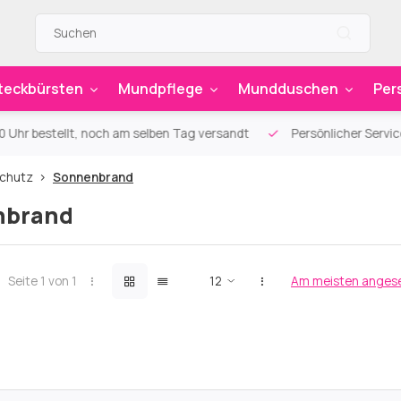
teckbürsten
Mundpflege
Mundduschen
Per
n Tag versandt
Persönlicher Service und Beratung
Über 90
chutz
Sonnenbrand
nbrand
Seite 1 von 1
Am meisten anges