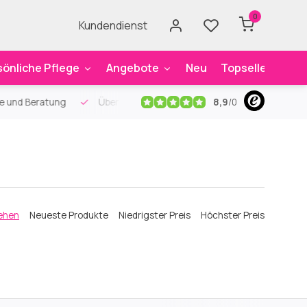
0
Kundendienst
sönliche Pflege
Angebote
Neu
Topseller
Mar
8,9
/
0
0 spezielle Mundpflegeartikel
Kostenloser Versand
ab 59€
ehen
Neueste Produkte
Niedrigster Preis
Höchster Preis