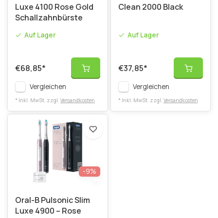
Luxe 4100 Rose Gold
Clean 2000 Black
Schallzahnbürste
Auf Lager
Auf Lager
€68,85
*
€37,85
*
Vergleichen
Vergleichen
* Inkl. MwSt. zzgl.
Versandkosten
* Inkl. MwSt. zzgl.
Versandkosten
-9%
Oral-B Pulsonic Slim
Luxe 4900 – Rose