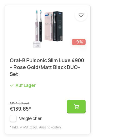
-9%
Oral-B Pulsonic Slim Luxe 4900
– Rose Gold/Matt Black DUO-
Set
Auf Lager
€154,00
UVP
€139,85
*
Vergleichen
* Inkl. MwSt. zzgl.
Versandkosten