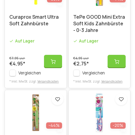
Curaprox Smart Ultra
TePe GOOD Mini Extra
Soft Zahnbürste
Soft Kids Zahnbürste
- 0-3 Jahre
Auf Lager
Auf Lager
€7,95
€4,95
UVP
UVP
€4,95
*
€2,75
*
Vergleichen
Vergleichen
* Inkl. MwSt. zzgl.
Versandkosten
* Inkl. MwSt. zzgl.
Versandkosten
-44%
-20%