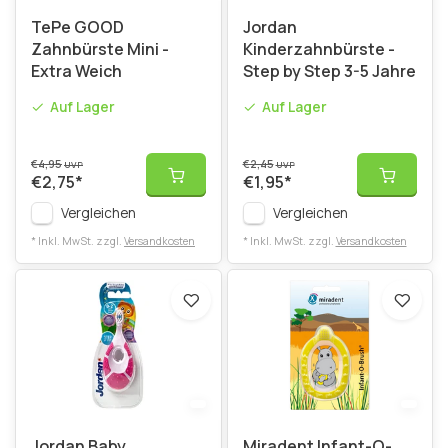
TePe GOOD
Jordan
Zahnbürste Mini -
Kinderzahnbürste -
Extra Weich
Step by Step 3-5 Jahre
Auf Lager
Auf Lager
€4,95
€2,45
UVP
UVP
€2,75
*
€1,95
*
Vergleichen
Vergleichen
* Inkl. MwSt. zzgl.
Versandkosten
* Inkl. MwSt. zzgl.
Versandkosten
Jordan Baby
Miradent Infant-O-