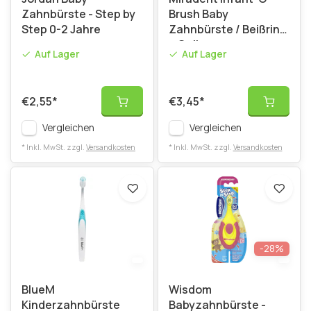
Zahnbürste - Step by
Brush Baby
Step 0-2 Jahre
Zahnbürste / Beißring
– Gelb
Auf Lager
Auf Lager
€2,55
*
€3,45
*
Vergleichen
Vergleichen
* Inkl. MwSt. zzgl.
Versandkosten
* Inkl. MwSt. zzgl.
Versandkosten
-28%
BlueM
Wisdom
Kinderzahnbürste
Babyzahnbürste -