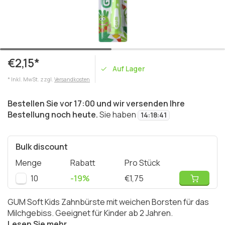
€2,15*
Auf Lager
* Inkl. MwSt. zzgl.
Versandkosten
Bestellen Sie vor 17:00 und wir versenden Ihre
Bestellung noch heute.
Sie haben
14
:
18
:
41
Bulk discount
Menge
Rabatt
Pro Stück
10
-19%
€1,75
GUM Soft Kids Zahnbürste mit weichen Borsten für das
Milchgebiss. Geeignet für Kinder ab 2 Jahren.
Lesen Sie mehr