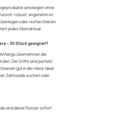
legeprodukte umsteigen ohne
Wunsch: robust, angenehm im
 überlegen oder recherchieren
tert jedes Abendritual.
ere – 30 Stück geeignet?
n. Anfangs übernehmen die
den. Die Griffe sind perfekt
chsenen gut in der Hand. Ideal
icher Zahnseide suchen oder
de sind diese Flosser sofort