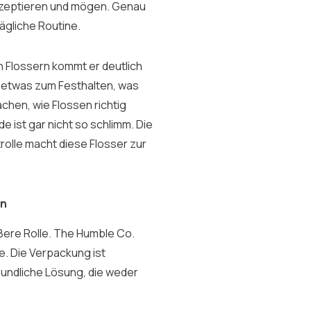
kzeptieren und mögen. Genau
ägliche Routine.
en Flossern kommt er deutlich
rn etwas zum Festhalten, was
chen, wie Flossen richtig
ide ist gar nicht so schlimm. Die
olle macht diese Flosser zur
rn
rößere Rolle. The Humble Co.
e. Die Verpackung ist
eundliche Lösung, die weder