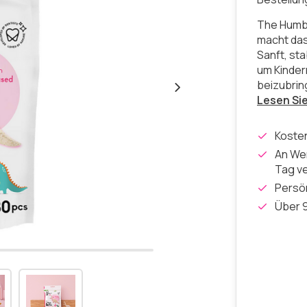
The Humbl
macht das
Sanft, st
um Kinder
beizubrin
Lesen Si
Koste
An Wer
Tag v
Persön
Über 9