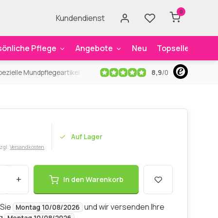
0
Kundendienst
sönliche Pflege
Angebote
Neu
Topseller
Mar
8,9
/
0
ezielle Mundpflegeartikel
Kostenloser Versand
ab 59€
An
Auf Lager
zzgl.
Versandkosten
+
In den Warenkorb
 Sie
und wir versenden Ihre
Montag 10/08/2026
ng