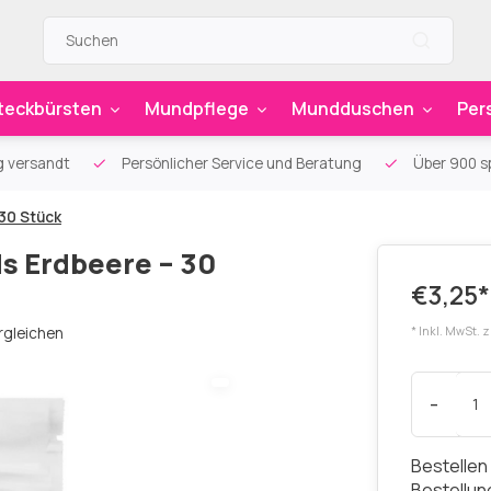
teckbürsten
Mundpflege
Mundduschen
Per
g versandt
Persönlicher Service und Beratung
Über 900 sp
30 Stück
s Erdbeere – 30
€3,25*
rgleichen
* Inkl. MwSt. 
-
Bestellen
Bestellu