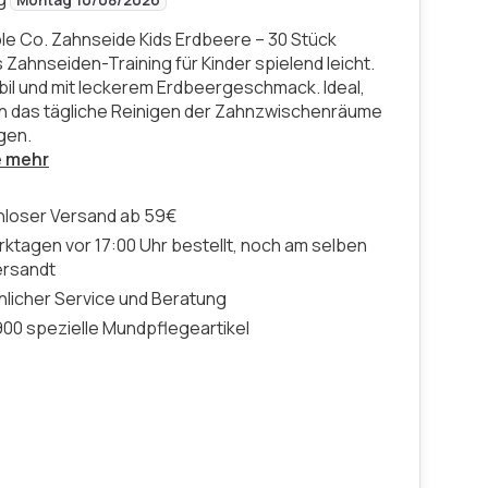
Montag 10/08/2026
e Co. Zahnseide Kids Erdbeere – 30 Stück
 Zahnseiden-Training für Kinder spielend leicht.
abil und mit leckerem Erdbeergeschmack. Ideal,
n das tägliche Reinigen der Zahnzwischenräume
gen.
e mehr
nloser Versand ab 59€
ktagen vor 17:00 Uhr bestellt, noch am selben
ersandt
licher Service und Beratung
00 spezielle Mundpflegeartikel