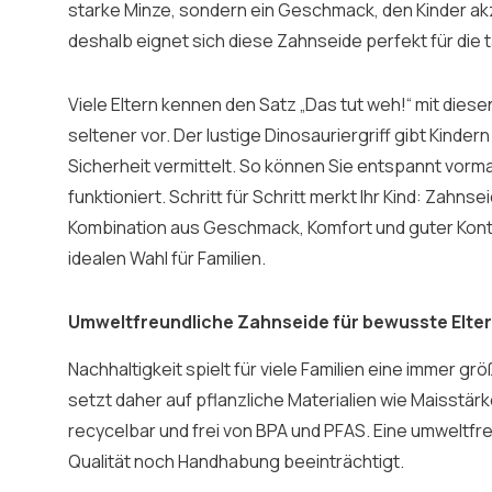
starke Minze, sondern ein Geschmack, den Kinder a
deshalb eignet sich diese Zahnseide perfekt für die t
Viele Eltern kennen den Satz „Das tut weh!“ mit dies
seltener vor. Der lustige Dinosauriergriff gibt Kinde
Sicherheit vermittelt. So können Sie entspannt vorma
funktioniert. Schritt für Schritt merkt Ihr Kind: Zahnse
Kombination aus Geschmack, Komfort und guter Kontr
idealen Wahl für Familien.
Umweltfreundliche Zahnseide für bewusste Elte
Nachhaltigkeit spielt für viele Familien eine immer g
setzt daher auf pflanzliche Materialien wie Maisstärk
recycelbar und frei von BPA und PFAS. Eine umweltfr
Qualität noch Handhabung beeinträchtigt.