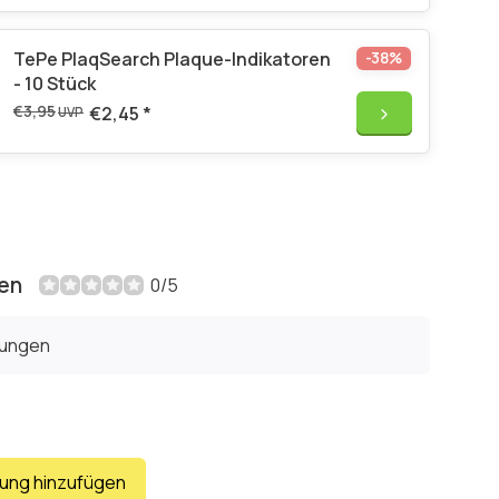
TePe PlaqSearch Plaque-Indikatoren
-38%
- 10 Stück
€3,95
€2,45
*
UVP
en
0/5
tungen
tung hinzufügen