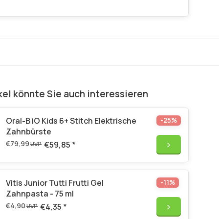
kel könnte Sie auch interessieren
Oral-B iO Kids 6+ Stitch Elektrische
-25%
Zahnbürste
€79,99
€59,85
*
UVP
Vitis Junior Tutti Frutti Gel
-11%
Zahnpasta - 75 ml
€4,90
€4,35
*
UVP