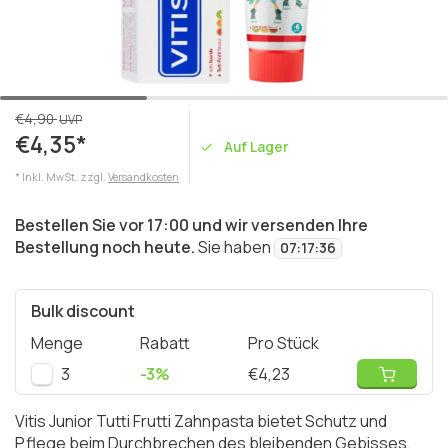
€4,90
UVP
€4,35*
Auf Lager
* Inkl. MwSt. zzgl.
Versandkosten
Bestellen Sie vor 17:00 und wir versenden Ihre
Bestellung noch heute.
Sie haben
07
:
17
:
36
Bulk discount
Menge
Rabatt
Pro Stück
3
-3%
€4,23
Vitis Junior Tutti Frutti Zahnpasta bietet Schutz und
Pflege beim Durchbrechen des bleibenden Gebisses.