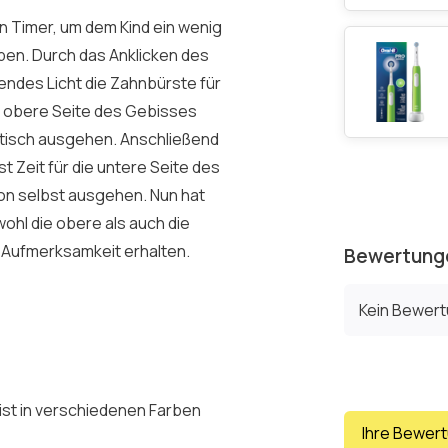
n Timer, um dem Kind ein wenig
en. Durch das Anklicken des
endes Licht die Zahnbürste für
e obere Seite des Gebisses
atisch ausgehen. Anschließend
t Zeit für die untere Seite des
von selbst ausgehen. Nun hat
ohl die obere als auch die
d Aufmerksamkeit erhalten.
Bewertung
Kein Bewer
e
 ist in verschiedenen Farben
Ihre Bewer