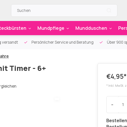
teckbürsten
Mundpflege
Mundduschen
Per
g versandt
Persönlicher Service und Beratung
Über 900 sp
Jahre
it Timer - 6+
€4,95*
rgleichen
* Inkl. MwSt. 
-
Bestellen
Bestellu