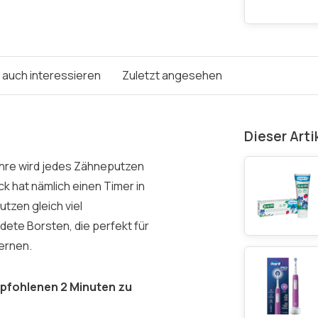
e auch interessieren
Zuletzt angesehen
Dieser Arti
ahre wird jedes Zähneputzen
 hat nämlich einen Timer in
tzen gleich viel
ete Borsten, die perfekt für
fernen.
mpfohlenen 2 Minuten zu