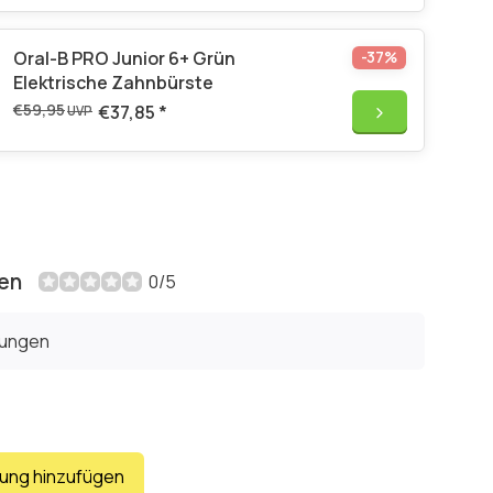
Oral-B PRO Junior 6+ Grün
-37%
Elektrische Zahnbürste
€59,95
€37,85
*
UVP
en
0/5
tungen
tung hinzufügen