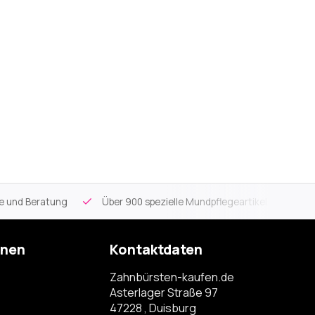
ce und Beratung
Über 900 spezielle Mundpflegeartikel
Kos
onen
Kontaktdaten
Zahnbürsten-kaufen.de
Asterlager Straße 97
47228 , Duisburg