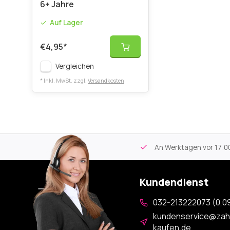
6+ Jahre
Auf Lager
€4,95
*
Vergleichen
* Inkl. MwSt. zzgl.
Versandkosten
tikel
Kostenloser Versand
ab 59€
An Werktagen vor 17:00
Kundendienst
032-213222073 (0,09
kundenservice@zah
kaufen.de