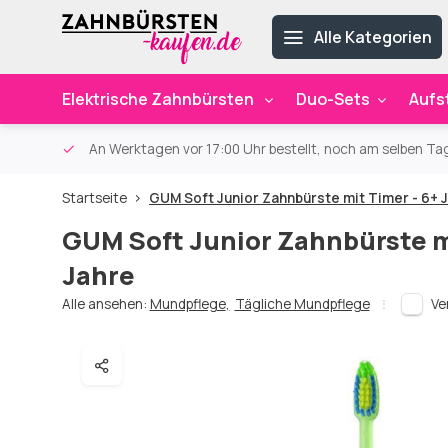
Alle Kategorien
Elektrische Zahnbürsten
Duo-Sets
Aufs
ab 59€
An Werktagen vor 17:00 Uhr bestellt, noch am selben Ta
Startseite
GUM Soft Junior Zahnbürste mit Timer - 6+ 
GUM Soft Junior Zahnbürste m
Jahre
Alle ansehen:
Mundpflege
,
Tägliche Mundpflege
Ve