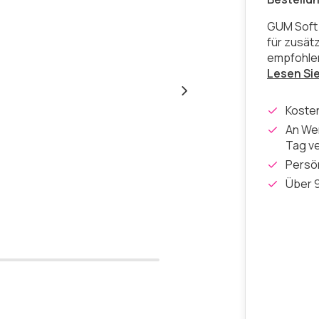
GUM Soft 
für zusät
empfohlen
Lesen Si
Koste
An Wer
Tag v
Persön
Über 9