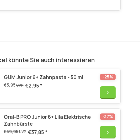
kel könnte Sie auch interessieren
GUM Junior 6+ Zahnpasta - 50 ml
-25%
€3,95
€2,95
*
UVP
Oral-B PRO Junior 6+ Lila Elektrische
-37%
Zahnbürste
€59,95
€37,85
*
UVP