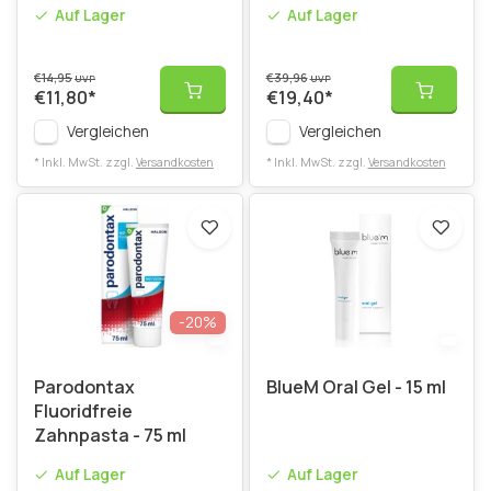
Auf Lager
Auf Lager
€14,95
€39,96
UVP
UVP
€11,80
*
€19,40
*
Vergleichen
Vergleichen
* Inkl. MwSt. zzgl.
Versandkosten
* Inkl. MwSt. zzgl.
Versandkosten
-20%
Parodontax
BlueM Oral Gel - 15 ml
Fluoridfreie
Zahnpasta - 75 ml
Auf Lager
Auf Lager