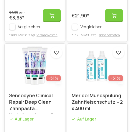
€4,95
UVP
€21,90
*
€3,95
*
Vergleichen
Vergleichen
* Inkl. MwSt. zzgl.
Versandkosten
* Inkl. MwSt. zzgl.
Versandkosten
-51%
-51%
Sensodyne Clinical
Meridol Mundspülung
Repair Deep Clean
Zahnfleischschutz – 2
Zahnpasta
x 400 ml
Vorteilspackung – 3 x
Auf Lager
Auf Lager
75 ml