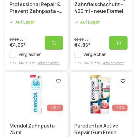
Professional Repair &
Zahnfleischschutz -
Prevent Zahnpasta -
400 ml - neue Formel
75 ml
Auf Lager
Auf Lager
€7,59
€9,99
UVP
UVP
€4,95
*
€4,85
*
Vergleichen
Vergleichen
* Inkl. MwSt. zzgl.
Versandkosten
* Inkl. MwSt. zzgl.
Versandkosten
-56%
-33%
Meridol Zahnpasta -
Parodontax Active
75 ml
Repair Gum Fresh