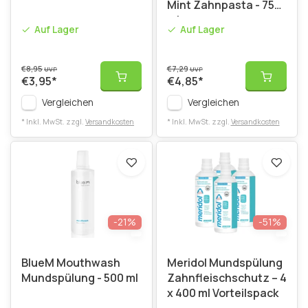
Mint Zahnpasta - 75
ml
Auf Lager
Auf Lager
€8,95
€7,29
UVP
UVP
€3,95
*
€4,85
*
Vergleichen
Vergleichen
* Inkl. MwSt. zzgl.
Versandkosten
* Inkl. MwSt. zzgl.
Versandkosten
-21%
-51%
BlueM Mouthwash
Meridol Mundspülung
Mundspülung - 500 ml
Zahnfleischschutz – 4
x 400 ml Vorteilspack