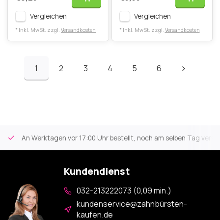
Vergleichen
Vergleichen
* Inkl. MwSt. zzgl.
Versandkosten
* Inkl. MwSt. zzgl.
Versandkosten
1
2
3
4
5
6
An Werktagen vor 17:00 Uhr bestellt, noch am selben Tag versa
Kundendienst
032-213222073 (0,09 min.)
kundenservice@zahnbürsten-
kaufen.de