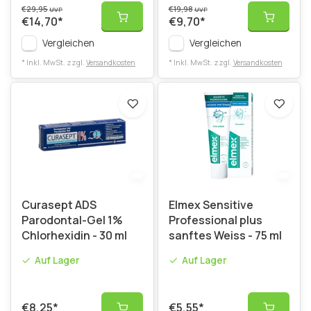
€29,95
€19,98
UVP
UVP
€14,70
*
€9,70
*
Vergleichen
Vergleichen
* Inkl. MwSt. zzgl.
Versandkosten
* Inkl. MwSt. zzgl.
Versandkosten
Curasept ADS
Elmex Sensitive
Parodontal-Gel 1%
Professional plus
Chlorhexidin - 30 ml
sanftes Weiss - 75 ml
Auf Lager
Auf Lager
€8,25
*
€5,55
*