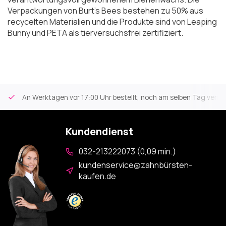
Verpackungen von Burt's Bees bestehen zu 50% aus
recycelten Materialien und die Produkte sind von Leaping
Bunny und PETA als tierversuchsfrei zertifiziert.
An Werktagen vor 17:00 Uhr bestellt, noch am selben Tag versa
Kundendienst
032-213222073 (0,09 min.)
kundenservice@zahnbürsten-
kaufen.de