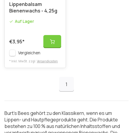
Lippenbalsam
Bienenwachs - 4,25g
Auf Lager
€3,95
*
Vergleichen
* Inkl. MwSt. zzgl.
Versandkosten
1
Burt's Bees gehört zu den Klassikern, wenn es um
Lippen- und Hautpflegeprodukte geht. Die Produkte
bestehen zu 100 % aus natürlichen Inhaltsstoffen und
verantwortungsvoll gewonnenem Bienenwachs. Die