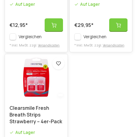
– 28 Stück
Auf Lager
Auf Lager
€12,95
*
€29,95
*
Vergleichen
Vergleichen
* Inkl. MwSt. zzgl.
Versandkosten
* Inkl. MwSt. zzgl.
Versandkosten
Clearsmile Fresh
Breath Strips
Strawberry – 4er-Pack
Auf Lager